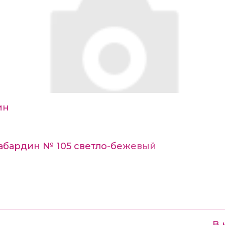
ин
Габардин № 105 светло-бежевый
В 