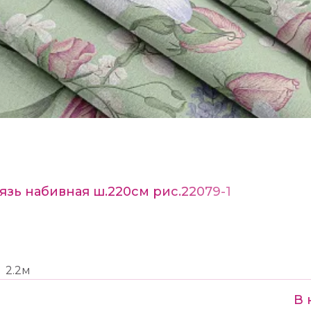
язь набивная ш.220см рис.22079-1
2.2м
В 