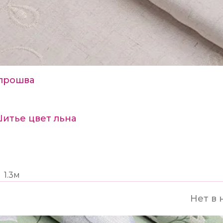
прошва
Шитье цвет льна
1.3м
Нет в 