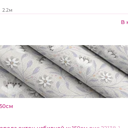
2.2м
В 
150см