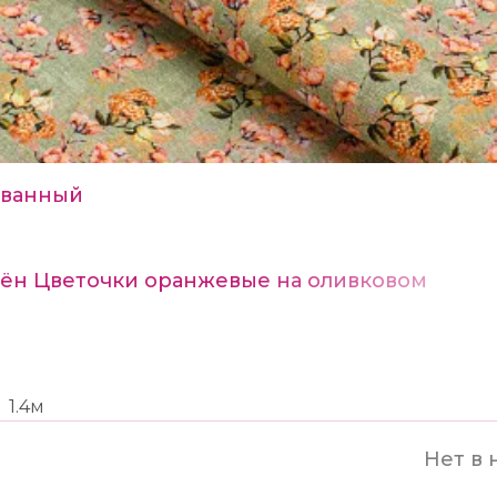
ванный
Лён Цветочки оранжевые на оливковом
1.4м
Нет в 