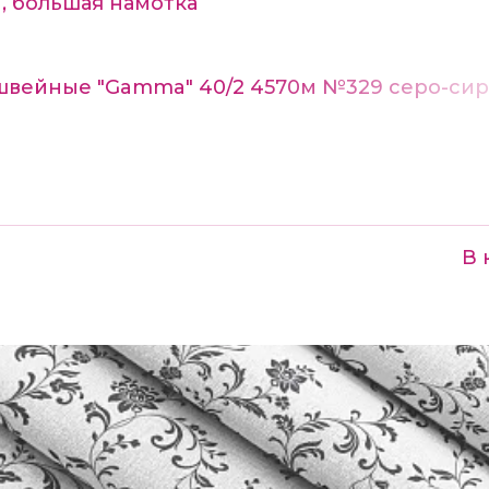
, большая намотка
швейные "Gamma" 40/2 4570м №329 серо-си
В 