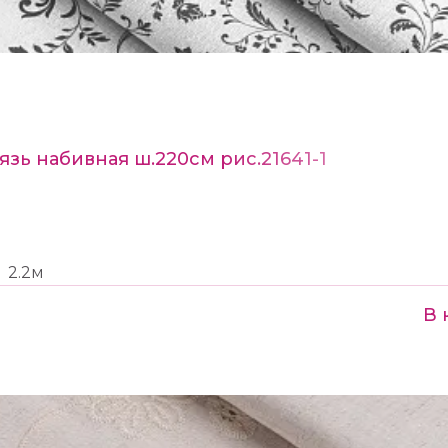
язь набивная ш.220см рис.21641-1
2.2м
В 