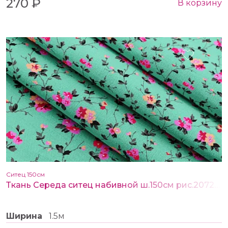
270 ₽
В корзину
Ситец 150см
Ткань Середа ситец набивной ш.150см рис.20729-2
Ширина
1.5м