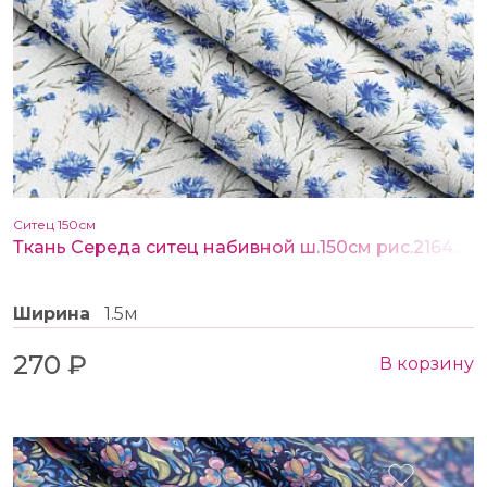
Ситец 150см
Ткань Середа ситец набивной ш.150см рис.21643-1
Ширина
1.5м
270 ₽
В корзину