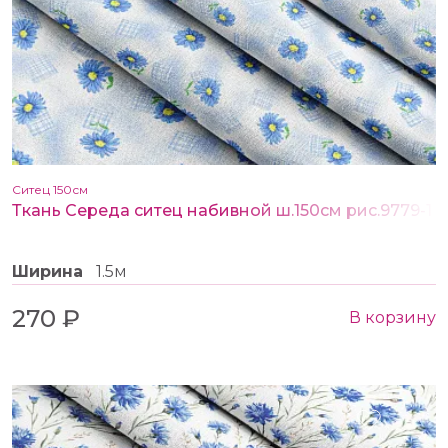
Ситец 150см
Ткань Середа ситец набивной ш.150см рис.9779-1
Ширина
1.5м
270 ₽
В корзину