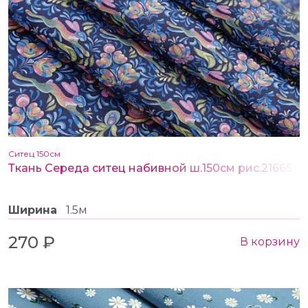
Ситец 150см
Ткань Середа ситец набивной ш.150см рис.21665-1
Ширина
1.5м
270 ₽
В корзину