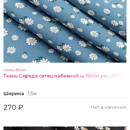
Ситец 150см
Ткань Середа ситец набивной ш.150см рис.20002-3
Ширина
1.5м
270 ₽
Нет в наличии