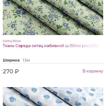
Ситец 150см
Ткань Середа ситец набивной ш.150см рис.21887-1
Ширина
1.5м
270 ₽
В корзину