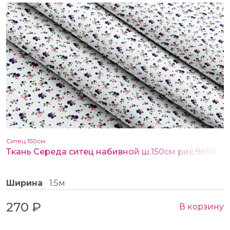
Ситец 150см
Ткань Середа ситец набивной ш.150см рис.9656-1
Ширина
1.5м
270 ₽
В корзину