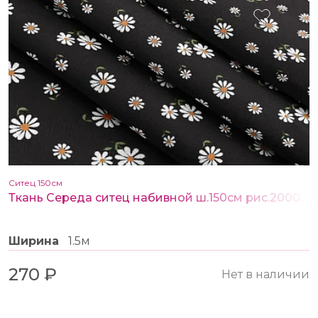
Ситец 150см
Ткань Середа ситец набивной ш.150см рис.20002-2
Ширина
1.5м
270 ₽
Нет в наличии