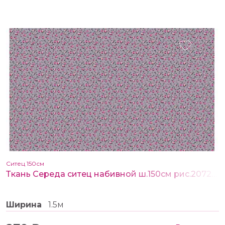
Ситец 150см
Ткань Середа ситец набивной ш.150см рис.20729-3
Ширина
1.5м