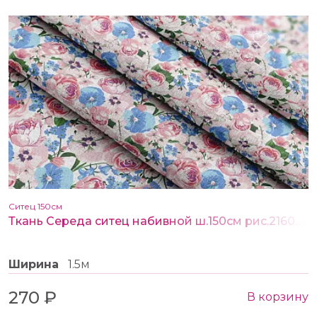
Ситец 150см
Ткань Середа ситец набивной ш.150см рис.21608-1
Ширина
1.5м
270 ₽
В корзину