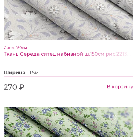
Ситец 150см
Ткань Середа ситец набивной ш.150см рис.22138-1
Ширина
1.5м
270 ₽
В корзину