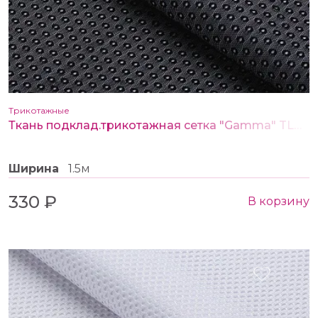
Трикотажные
Ткань подклад.трикотажная сетка "Gamma" TLG-130 цв.чёрный
Ширина
1.5м
330 ₽
В корзину