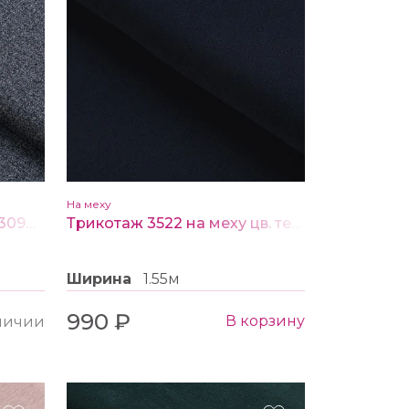
На меху
Ткань трикотаж на меху 30960 цв. №1 синий
Трикотаж 3522 на меху цв. темно-синий
Ширина
1.55м
990 ₽
В корзину
аличии