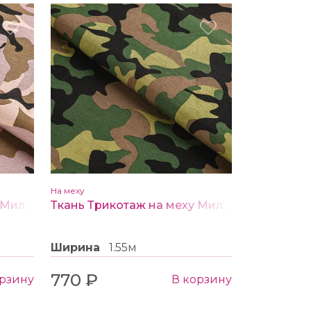
На меху
Ткань Трикотаж на меху Милитари розовый
Ткань Трикотаж на меху Милитари хаки
Ширина
1.55м
770 ₽
орзину
В корзину