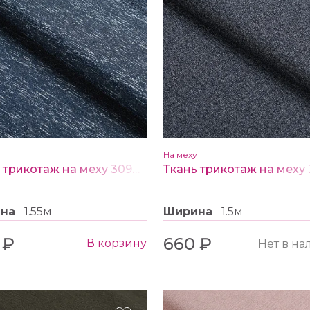
На меху
Ткань трикотаж на меху 30960 цв. №2 синий меланж
ина
1.55м
Ширина
1.5м
 ₽
660 ₽
В корзину
Нет в н