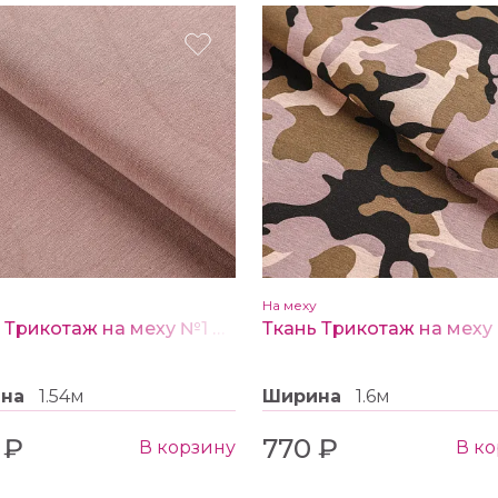
На меху
Ткань Трикотаж на меху №1 розовый
ина
1.54м
Ширина
1.6м
 ₽
770 ₽
В корзину
В к