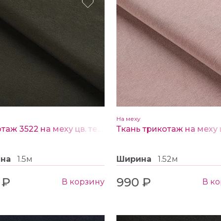
На меху
Трикотаж 3522 на меху цв. темно-зеленый
ина
1.5м
Ширина
1.52м
 ₽
990 ₽
В корзину
В к