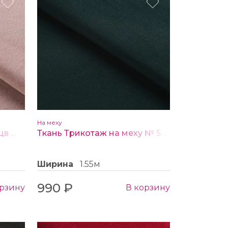
На меху
Ткань трикотаж на меху цв № 3 бежевый
Ткань Трикотаж на меху № 5 изумруд
Ширина
1.55м
990 ₽
орзину
В корзину