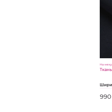
На меху
Шир
990