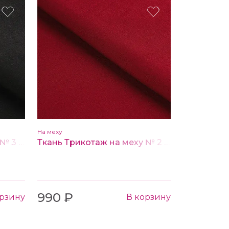
На меху
Ткань Трикотаж на меху № 3 черный
Ткань Трикотаж на меху № 2 бордовый
990 ₽
орзину
В корзину