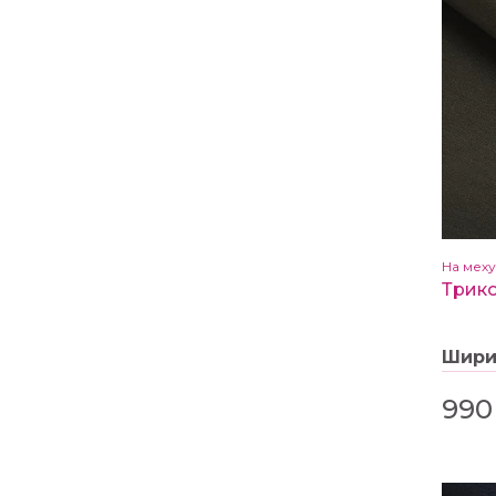
На меху
Шир
990