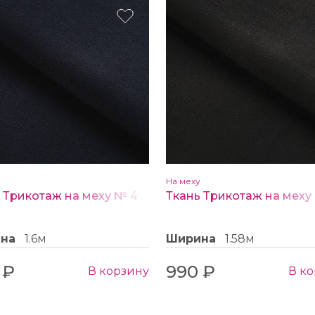
На меху
Ткань Трикотаж на меху № 4 темно синий
ина
1.6м
Ширина
1.58м
 ₽
990 ₽
В корзину
В к