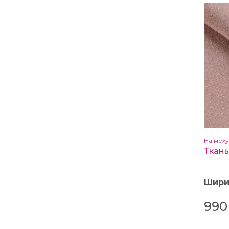
На меху
Шир
990