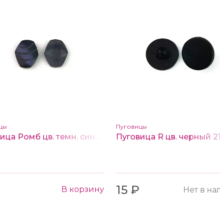
цы
Пуговицы
Пуговица Ромб цв. темн. синий 16*14 мм
Пуговица R цв. черный 2
15 ₽
В корзину
Нет в н