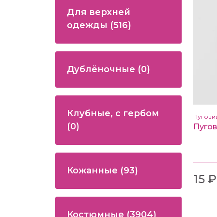
Для верхней
одежды
(516)
Дублёночные
(0)
Клубные, с гербом
Пугови
(0)
Кожанные
(93)
15 ₽
Костюмные
(3904)