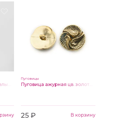
Пуговицы
Пуговица на ножке цв. белый 21 мм
Пуговица ажурная цв. золото 25 мм
25 ₽
орзину
В корзину