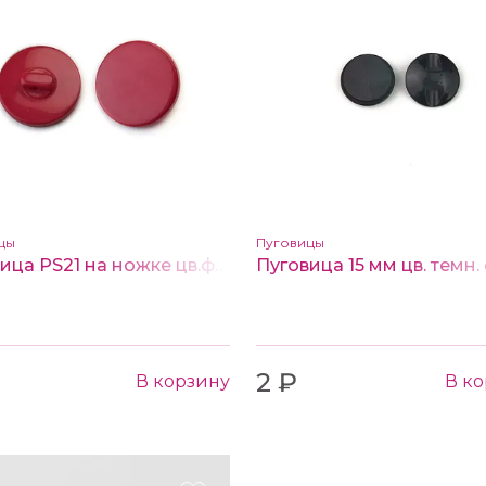
цы
Пуговицы
Пуговица PS21 на ножке цв.фуксия 24 L
2 ₽
В корзину
В к