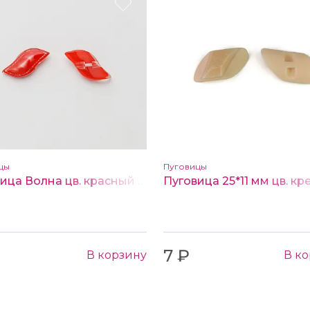
цы
Пуговицы
Пуговица Волна цв. красный 32*15мм
7 ₽
В корзину
В к