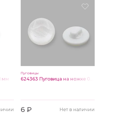
Пуговицы
1 мм
624363 Пуговица на ножке 01-белый разм.22L (14мм)
6 ₽
аличии
Нет в наличии