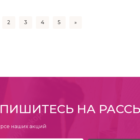
2
3
4
5
»
ПИШИТЕСЬ НА РАСС
урсе наших акций