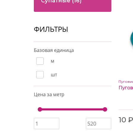
Супатные
(16)
ФИЛЬТРЫ
Базовая единица
м
шт
Пугови
Цена за метр
10 