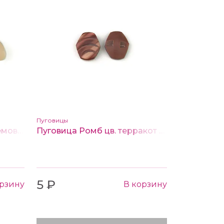
Пуговицы
Пуговица 25*11 мм цв. кремовый
Пуговица Ромб цв. терракот 16*14 мм
5 ₽
орзину
В корзину