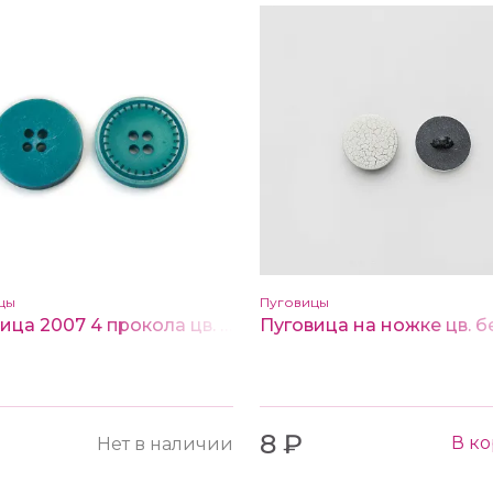
цы
Пуговицы
Пуговица 2007 4 прокола цв. бирюзовый 15 мм
₽
8 ₽
В к
Нет в наличии