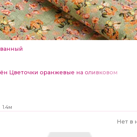
ванный
Лён Цветочки оранжевые на оливковом
1.4м
Нет в 