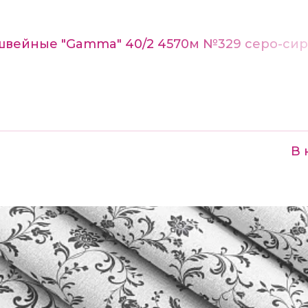
швейные "Gamma" 40/2 4570м №329 серо-си
В 