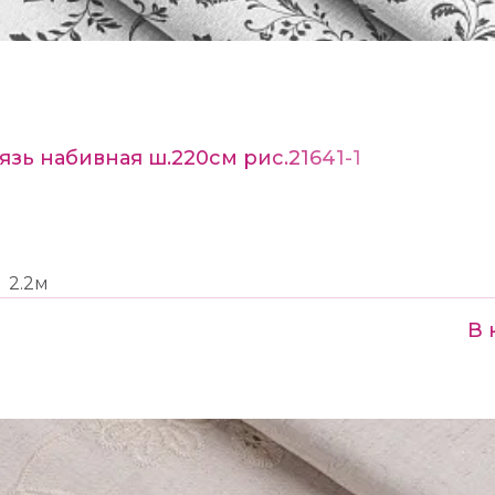
язь набивная ш.220см рис.21641-1
2.2м
В 