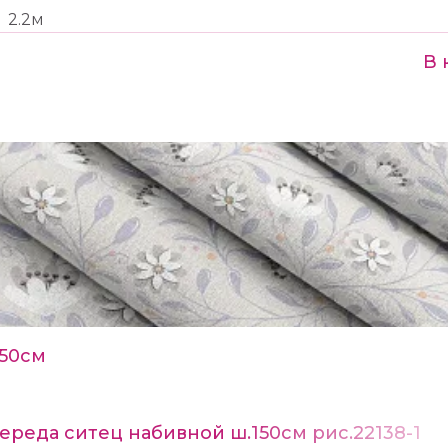
2.2м
В 
150см
ереда ситец набивной ш.150см рис.22138-1