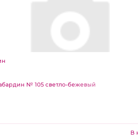
ин
Габардин № 105 светло-бежевый
В 