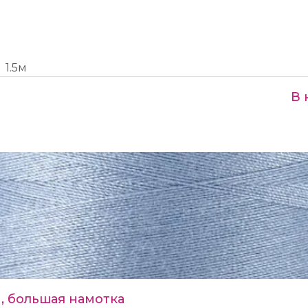
1.5м
В 
, большая намотка