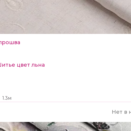
прошва
Шитье цвет льна
1.3м
Нет в 