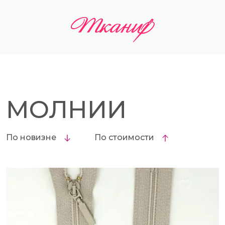
МОЛНИИ
По новизне
По стоимости