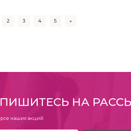
2
3
4
5
»
ПИШИТЕСЬ НА РАСС
урсе наших акций