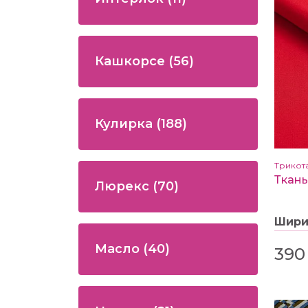
Кашкорсе
(56)
Кулирка
(188)
Трикот
Люрекс
(70)
Шир
Масло
(40)
390