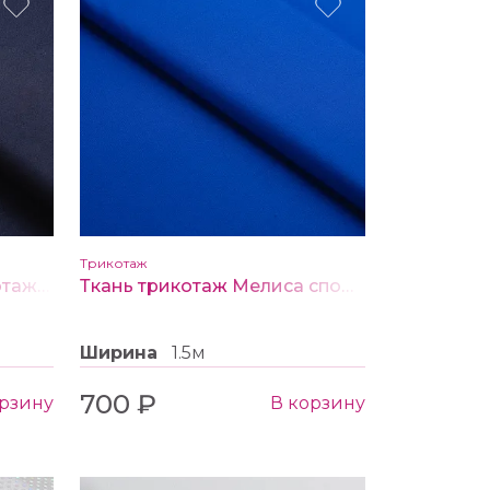
Трикотаж
Ткань Спортивный трикотаж цв. темно синий
Ткань трикотаж Мелиса спорт цв. 2 электрик
Ширина
1.5м
700 ₽
орзину
В корзину