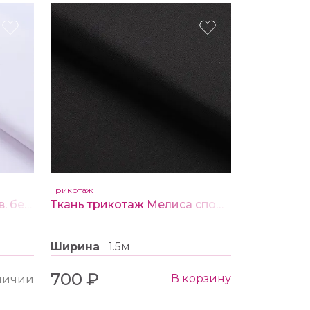
Трикотаж
Трикотаж Спортивный цв. белый
Ткань трикотаж Мелиса спорт цв. 3 черный
Ширина
1.5м
700 ₽
В корзину
аличии