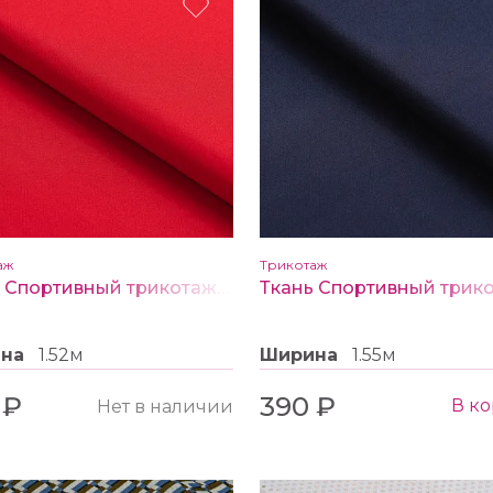
аж
Трикотаж
Ткань Спортивный трикотаж цв. темно красный
ина
1.52м
Ширина
1.55м
 ₽
390 ₽
В к
Нет в наличии