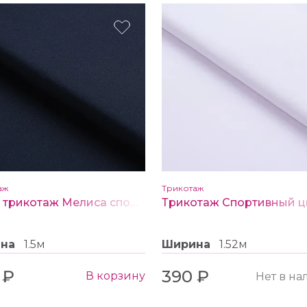
аж
Трикотаж
Ткань трикотаж Мелиса спорт цв. 1 темно синий
ина
1.5м
Ширина
1.52м
 ₽
390 ₽
В корзину
Нет в н