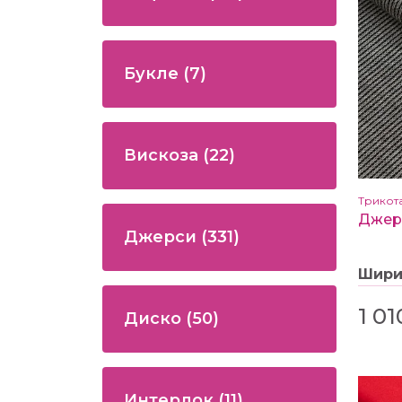
Букле
(7)
Вискоза
(22)
Трикот
Джерси
(331)
Шир
1 01
Диско
(50)
Интерлок
(11)