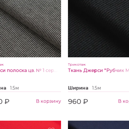
аж
Трикотаж
Джерси полоска цв. № 1 серый
ина
1.5м
Ширина
1.5м
0 ₽
960 ₽
В корзину
В к