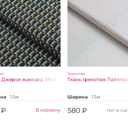
аж
Трикотаж
Ткань Джерси жаккард 3808 Абстракция цв. голубой/горчичный
ина
1.5м
Ширина
1.5м
 ₽
580 ₽
В корзину
Нет в н