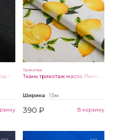
Трикотаж
Ткань Джерси "Рубчик Марс" ш. 1.50 м. цв.черный
Ткань трикотаж масло Лимоны
Ширина
1.5м
390 ₽
орзину
В корзину