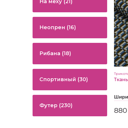
На меху
(21)
Неопрен
(16)
Рибана
(18)
Трикот
Спортивный
(30)
Шир
Футер
(230)
880