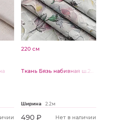
220 см
на
Ткань Бязь набивная ш.220см рис.22206-1
Ширина
2.2м
490 ₽
личии
Нет в наличии