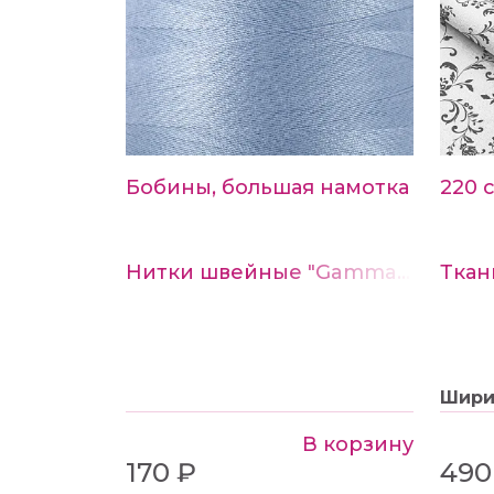
Бобины, большая намотка
220 
Нитки швейные "Gamma" 40/2 4570м №329 серо-сиреневый
Шир
В корзину
170 ₽
490