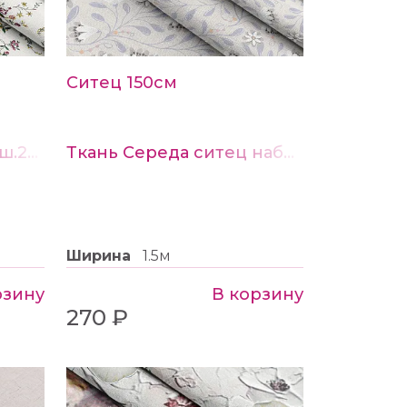
Ситец 150см
Ткань Бязь набивная ш.220см рис.21881-1
Ткань Середа ситец набивной ш.150см рис.22138-1
Ширина
1.5м
рзину
В корзину
270 ₽