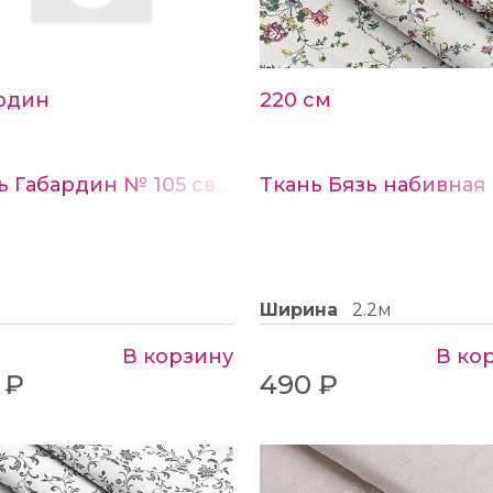
рдин
220 см
Ткань Габардин № 105 светло-бежевый
Ширина
2.2м
В корзину
В ко
 ₽
490 ₽