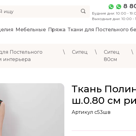
8 8
Будние дни: 10:00 - 19:0
Выходные дни: 10:00 -
делия
Мебельные
Пряжа
Ткани для Постельного бе
для Постельного
\
Ситец
\
Ситец
\
и интерьера
80см
Ткань Поли
ш.0.80 см ри
Артикул с53шв