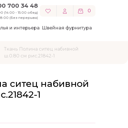
00 700 34 48
0
0 (14:00 - 15:00 обед)
 18:00 (Без перерыва)
лья и интерьера
Швейная фурнитура
Ткань Полина ситец набивной
ш.0.80 см рис.21842-1
на ситец набивной
с.21842-1