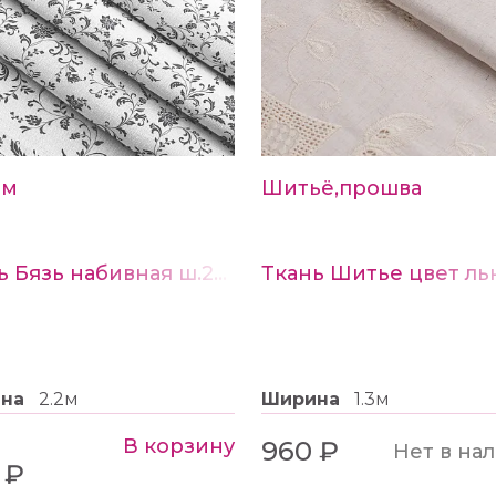
см
Шитьё,прошва
Ткань Бязь набивная ш.220см рис.21641-1
Ткань Шитье цвет ль
ина
2.2м
Ширина
1.3м
В корзину
960 ₽
Нет в на
 ₽