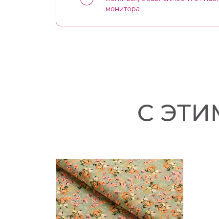
монитора
С ЭТ