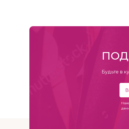
ПОД
Будьте в к
Наж
дан