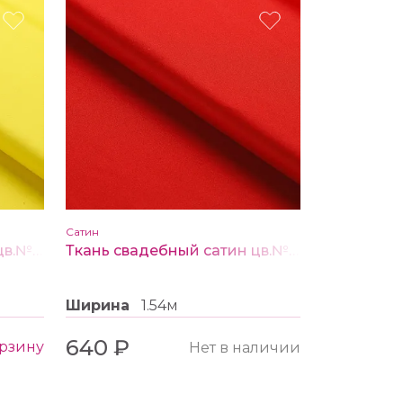
Сатин
Ткань свадебный сатин цв.№ 23 лимонный
Ткань свадебный сатин цв.№ 22 красный
Ширина
1.54м
640 ₽
орзину
Нет в наличии