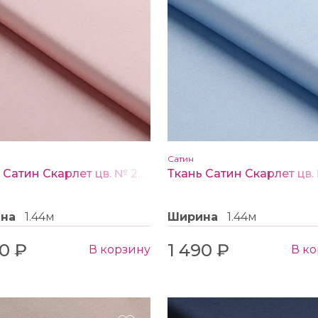
Сатин
Ткань Сатин Скарлет цв. № 22 пыльная роза
ина
1.44м
Ширина
1.44м
90 ₽
1 490 ₽
В корзину
В к