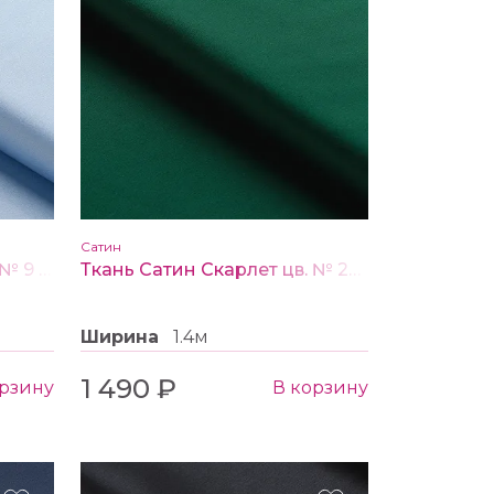
Сатин
Ткань Сатин Скарлет цв. № 9 голубой
Ткань Сатин Скарлет цв. № 23 темно-зеленый
Ширина
1.4м
1 490 ₽
орзину
В корзину