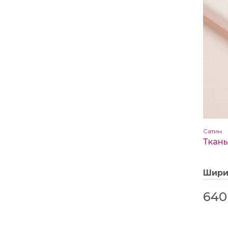
Сатин
Шир
640