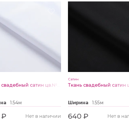
Сатин
Ткань свадебный сатин цв.№ 15 белый
ина
1.54м
Ширина
1.55м
 ₽
640 ₽
Нет в наличии
Нет в н