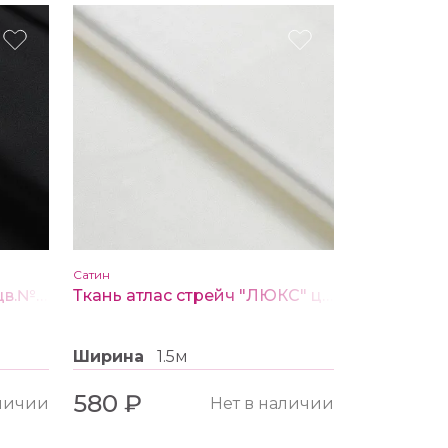
Сатин
Ткань свадебный сатин цв.№ 7 чёрный
Ткань атлас стрейч "ЛЮКС" цв 59 ванильный
Ширина
1.5м
580 ₽
аличии
Нет в наличии