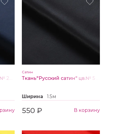
Сатин
Ткань Сатин Скарлет цв. № 20 темно-синий
Ткань"Русский сатин" цв.№ 5 чёрный
Ширина
1.5м
550 ₽
орзину
В корзину