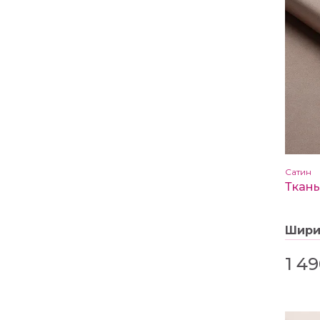
Сатин
Шир
1 4