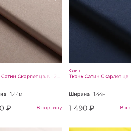
Сатин
Ткань Сатин Скарлет цв. № 24 кофейный
ина
1.44м
Ширина
1.44м
90 ₽
1 490 ₽
В корзину
В к