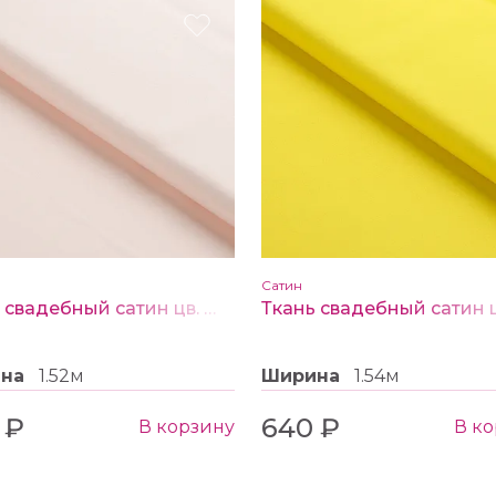
Сатин
Ткань свадебный сатин цв. №43 нежно-персиковый
ина
1.52м
Ширина
1.54м
 ₽
640 ₽
В корзину
В к