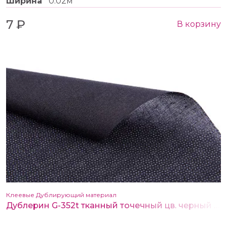
Ширина
0.02м
7 ₽
В корзину
Клеевые Дублирующий материал
Дублерин G-352t тканный точечный цв. черный 150 см