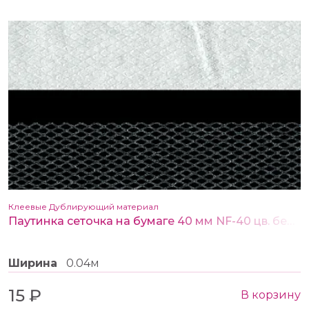
Клеевые Дублирующий материал
Паутинка сеточка на бумаге 40 мм NF-40 цв. белый
Ширина
0.04м
15 ₽
В корзину