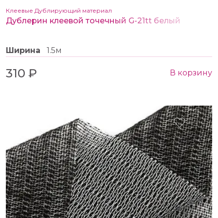
Клеевые Дублирующий материал
Дублерин клеевой точечный G-21tt белый
Ширина
1.5м
310 ₽
В корзину