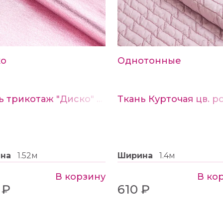
ко
Однотонные
Ткань трикотаж "Диско" цв. розовый
ина
1.52м
Ширина
1.4м
В корзину
В ко
 ₽
610 ₽