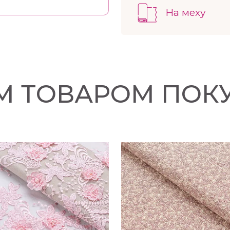
Плотность 485 гр./м.пог.
На меху
ИМ ТОВАРОМ ПОК