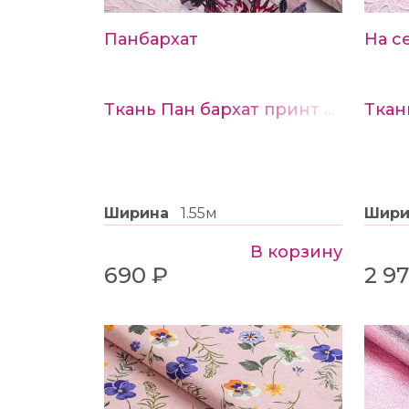
Панбархат
На с
Ткань Пан бархат принт №2
Ширина
1.55м
Шир
В корзину
690 ₽
2 9