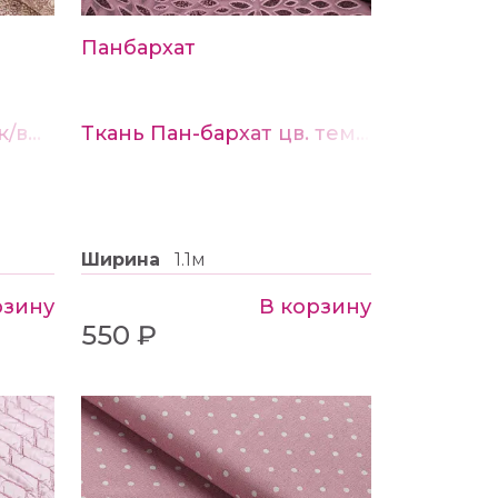
Панбархат
Ткань кружево хлопок/вискоза цв № 1 бежево-розовый
Ткань Пан-бархат цв. темно-розовый
Ширина
1.1м
рзину
В корзину
550 ₽