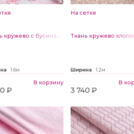
етке
На сетке
Ткань кружево с бусинами ц. розовый
ина
1.6м
Ширина
1.2м
В корзину
В ко
70 ₽
3 740 ₽