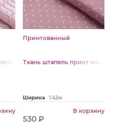
Принтованный
Ткань Курточая цв. розовый
Ткань штапель принт мелкий Горох цв.8 на розовом
Ширина
1.42м
рзину
В корзину
530 ₽