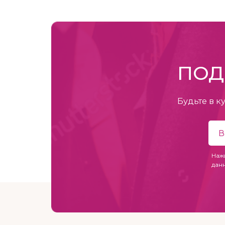
ПОД
Будьте в к
Наж
дан