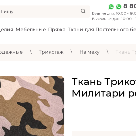
8 8
Будние дни: 10:00 - 19:0
Выходные дни: 10:00 -
делия
Мебельные
Пряжа
Ткани для Постельного бе
 одежные
\
Трикотаж
\
На меху
\
Ткань Т
Ткань Трико
Милитари р