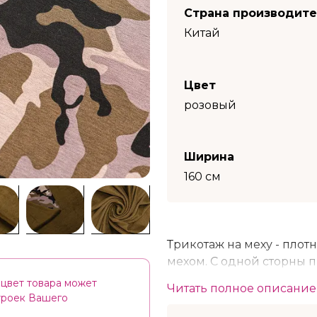
Страна производит
Китай
Цвет
розовый
Ширина
160 см
Трикотаж на меху - плотн
мехом. С одной сторны 
ворс. Трикотажное поло
цвет товара может
Читать полное описание
используется для изгот
строек Вашего
отделки.