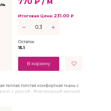
770 ₽ / м
ель
231.00
Итоговая Цена:
₽
Остаток
15.1
В корзину
ая теплая толстая комфортная ткань с
принт, с другой - благородный мелкий
тно немного тянется. Широко
овления одежды, головных уборов и