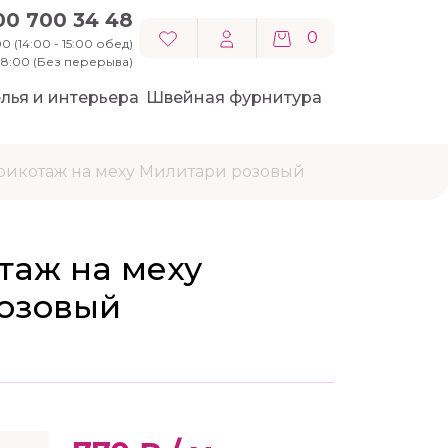
00 700 34 48
0
0 (14:00 - 15:00 обед)
 18:00 (Без перерыва)
лья и интерьера
Швейная фурнитура
рикотаж на меху Милитари розовый
таж на меху
озовый