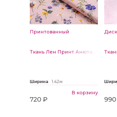
Принтованный
Дис
Ткань Лен Принт Анютины глазки на розовом
Ширина
1.42м
Шир
В корзину
720 ₽
990