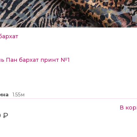
бархат
ь Пан бархат принт №1
ина
1.55м
В кор
 ₽