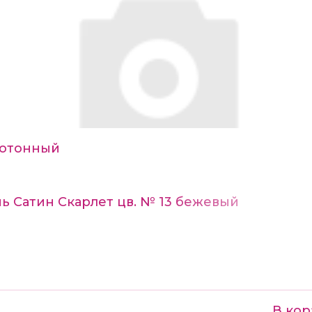
отонный
ь Сатин Скарлет цв. № 13 бежевый
В кор