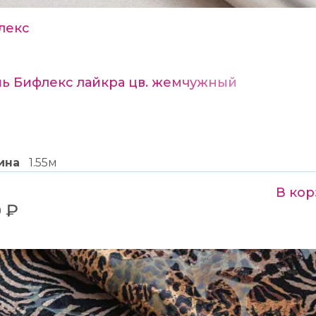
лекс
нь Бифлекс лайкра цв. жемчужный
ина
1.55м
В кор
 ₽