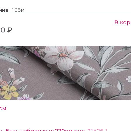
ина
1.38м
В кор
50 ₽
см