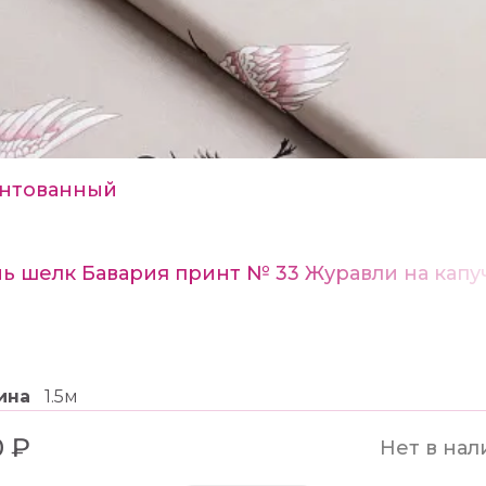
нтованный
нь шелк Бавария принт № 33 Журавли на капу
ина
1.5м
 ₽
Нет в нал