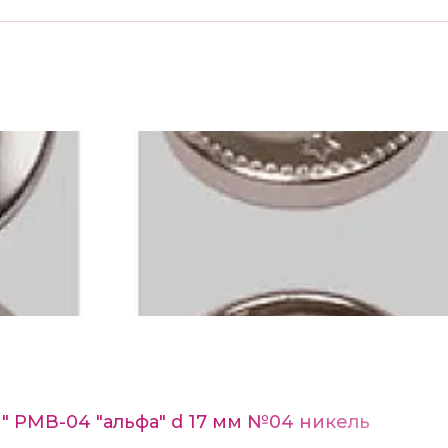
n" РМВ-04 "альфа" d 17 мм №04 никель