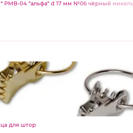
n" РМВ-04 "альфа" d 17 мм №06 чёрный никел
ца для штор