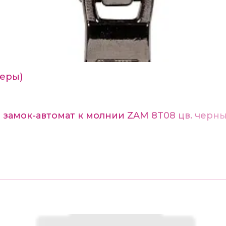
еры)
замок-автомат к молнии ZAM 8T08 цв. черны