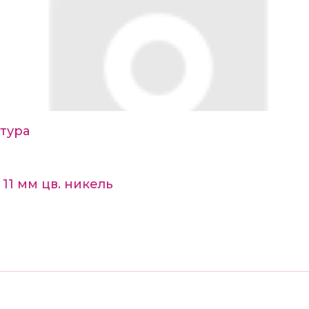
тура
11 мм цв. никель