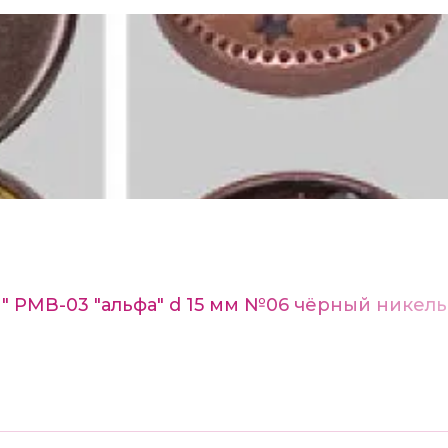
n" РМВ-03 "альфа" d 15 мм №06 чёрный никель