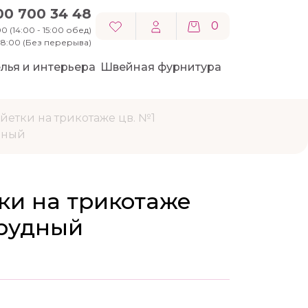
00 700 34 48
0
0 (14:00 - 15:00 обед)
 18:00 (Без перерыва)
лья и интерьера
Швейная фурнитура
йетки на трикотаже цв. №1
дный
ки на трикотаже
мрудный