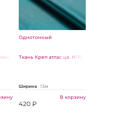
Однотонный
Пряжа Астра "Мочалочная" темный изумруд
Ткань Креп атлас цв. №104 изумрудный
Ширина
1.5м
рзину
В корзину
420 ₽