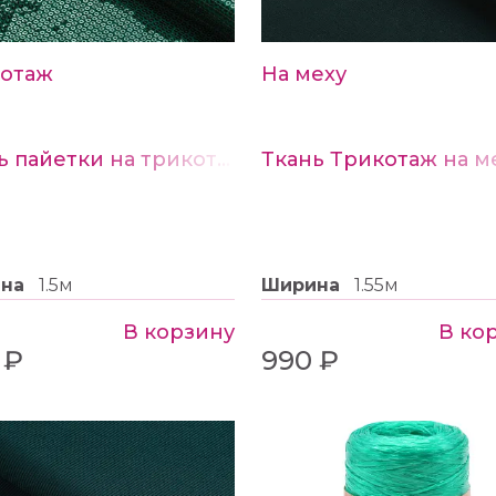
отаж
На меху
Ткань пайетки на трикотаже цв. №1 изумрудный
ина
1.5м
Ширина
1.55м
В корзину
В ко
 ₽
990 ₽