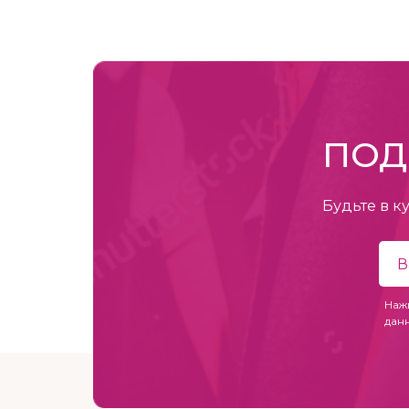
ПОД
Будьте в к
Наж
дан