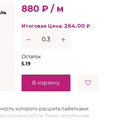
880 ₽ / м
ель
264.00
Итоговая Цена:
₽
Остаток
5.19
В корзину
хность которого расшита пайетками
ая ширина 140 см. Ткань эластичная ,
шива сценических костюмов , для
Состав 65% полиэстер 35% спандекс