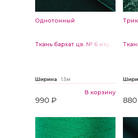
Однотонный
Трик
Ткань бархат цв. № 6 изумрудный
Ширина
1.5м
Шир
В корзину
990 ₽
880