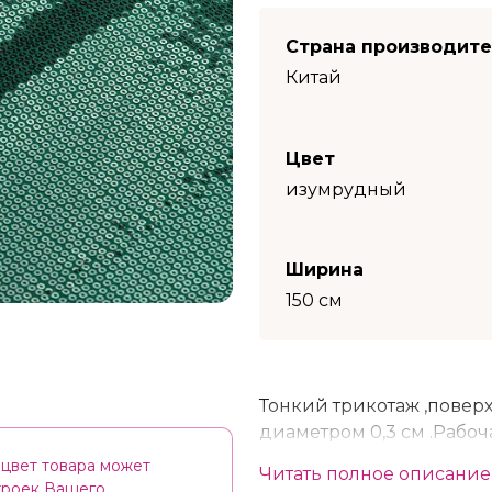
Страна производит
Китай
Цвет
изумрудный
Ширина
150 см
Тонкий трикотаж ,повер
диаметром 0,3 см .Рабоч
хорошо подходит для по
цвет товара может
Читать полное описание
декорирования одежды. 
строек Вашего