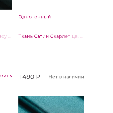
Однотонный
Ткань Трикотаж на меху № 5 изумруд
Ткань Сатин Скарлет цв. № 8 изумруд
рзину
1 490 ₽
Нет в наличии