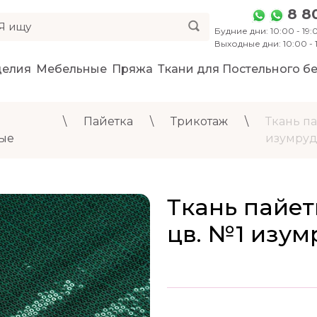
8 8
Будние дни: 10:00 - 19:0
Выходные дни: 10:00 -
делия
Мебельные
Пряжа
Ткани для Постельного бе
\
Пайетка
\
Трикотаж
\
Ткань па
ые
изумру
Ткань пайет
цв. №1 изу