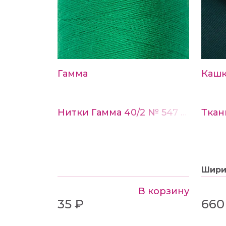
Гамма
Каш
Нитки Гамма 40/2 № 547 св.изумрудный
Шир
В корзину
35 ₽
660