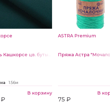
корсе
ASTRA Premium
Ткань Кашкорсе цв. бутылочный
ина
1.56м
В корзину
В ко
 ₽
75 ₽