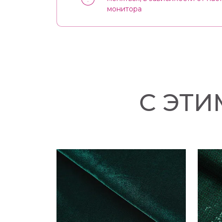
монитора
С ЭТ