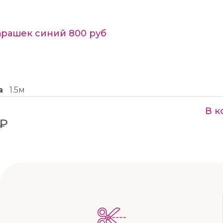
арашек синий 800 руб
а
1.5м
В к
 ₽