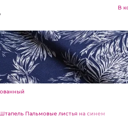
В к
₽
ованный
 Штапель Пальмовые листья на синем