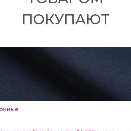
ПОКУПАЮТ
онные