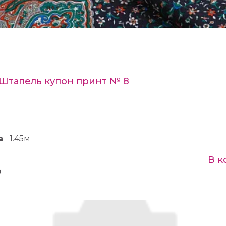
 Штапель купон принт № 8
а
1.45м
В к
₽