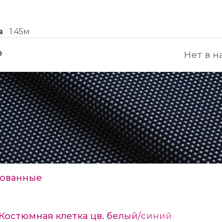
а
1.45м
₽
Нет в н
ованные
 Костюмная клетка цв. белый/синий