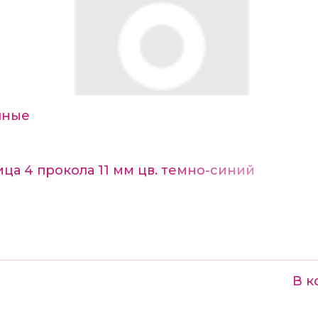
чные
ца 4 прокола 11 мм цв. темно-синий
В к