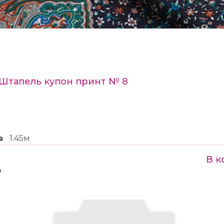
 Штапель купон принт № 8
а
1.45м
В к
₽