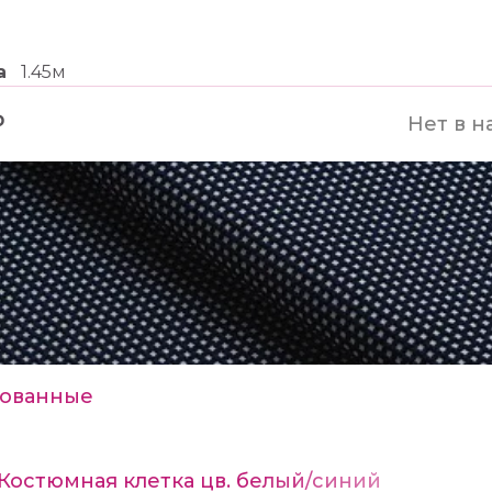
а
1.45м
₽
Нет в н
ованные
 Костюмная клетка цв. белый/синий