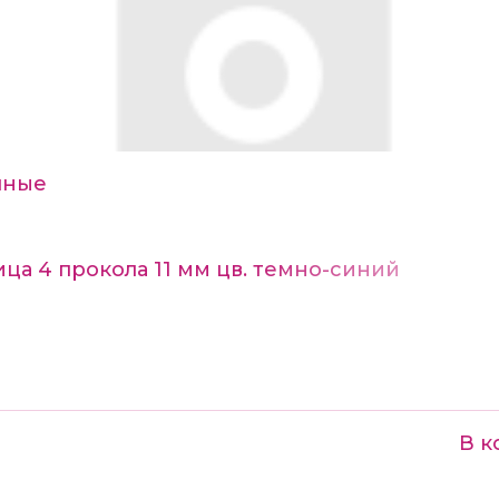
чные
ца 4 прокола 11 мм цв. темно-синий
В к