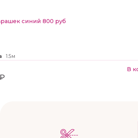
арашек синий 800 руб
а
1.5м
В к
 ₽