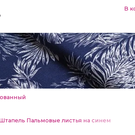
В к
₽
ованный
 Штапель Пальмовые листья на синем