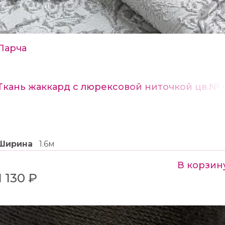
Парча
Ткань жаккард с люрексовой ниточкой цв.№ 
Ширина
1.6м
В корзин
1 130 ₽