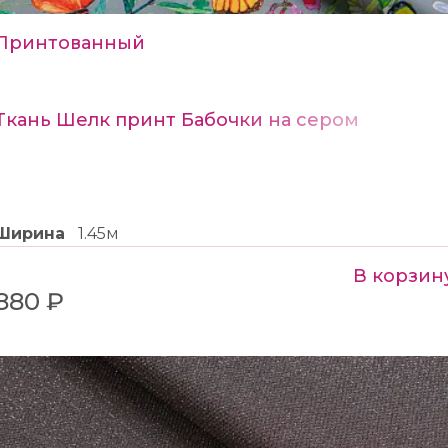
Принтованный
Ткань Шелк принт Бабочки на сером
Ширина
1.45м
В корзин
880 ₽