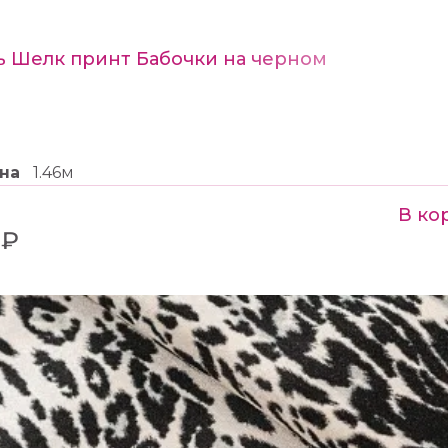
ь Шелк принт Бабочки на черном
на
1.46м
В ко
 ₽