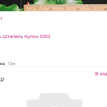
н
ь Штапель Купон 5302
на
1.5м
В ко
 ₽