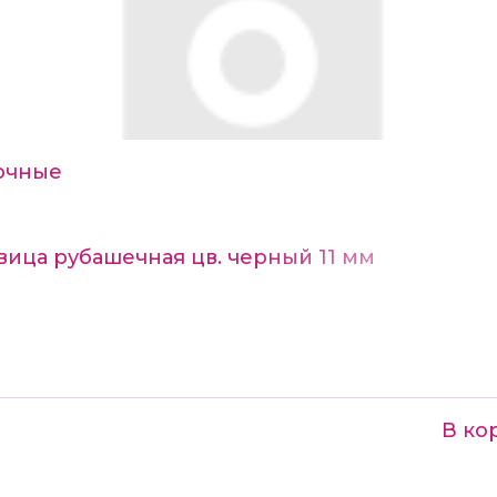
очные
вица рубашечная цв. черный 11 мм
В ко