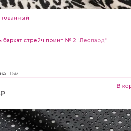
тованный
ь бархат стрейч принт № 2 "Леопард"
на
1.5м
В ко
 ₽