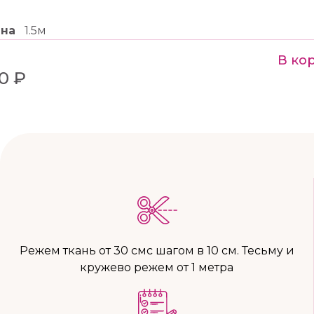
ина
1.5м
В ко
30 ₽
Режем ткань от 30 смс шагом в 10 см. Тесьму и
кружево режем от 1 метра