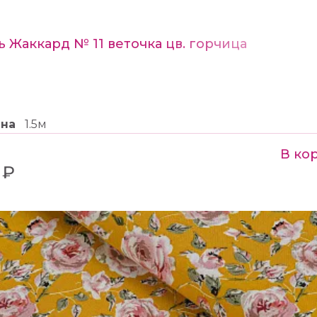
ь Жаккард № 11 веточка цв. горчица
ина
1.5м
В ко
 ₽