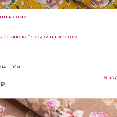
нтованный
ь Штапель Розочки на желтом
ина
1.44м
В ко
 ₽