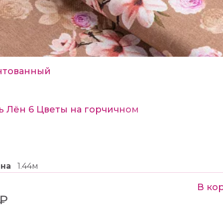
нтованный
ь Лён 6 Цветы на горчичном
ина
1.44м
В ко
 ₽