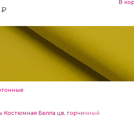
В ко
 ₽
отонные
ь Костюмная Белла цв. горчичный