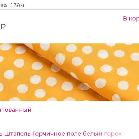
ина
1.38м
В ко
 ₽
нтованный
ь Штапель Горчичное поле белый горох