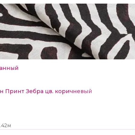
анный
н Принт Зебра цв. коричневый
1.42м