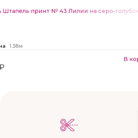
ь Штапель принт № 43 Лилии на серо-голубо
на
1.38м
В ко
 ₽