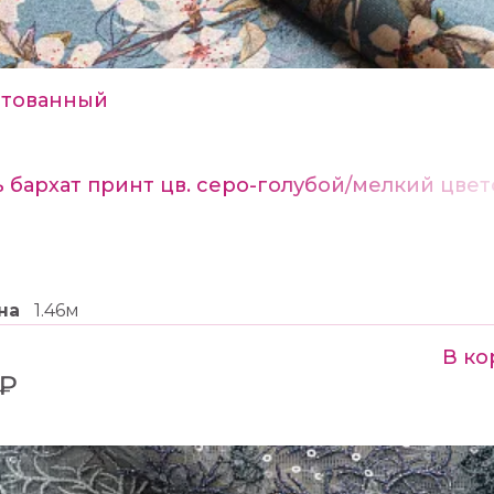
тованный
 бархат принт цв. серо-голубой/мелкий цвет
на
1.46м
В ко
 ₽