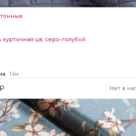
тонные
 курточная цв. серо-голубой
на
1.5м
 ₽
Нет в на