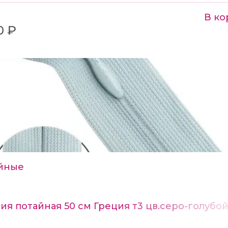
В ко
0 ₽
йные
я потайная 50 см Греция т3 цв.серо-голубо