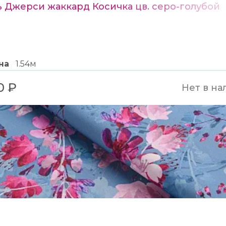
ь Джерси жаккард Косичка цв. серо-голубой
на
1.54м
0 ₽
Нет в на