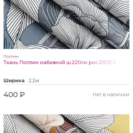
Поплин
Ткань Поплин набивной ш.220см рис.21012-1
Ширина
2.2м
400 ₽
Нет в наличии