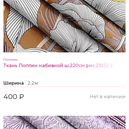
Поплин
Ткань Поплин набивной ш.220см рис.21012-2
Ширина
2.2м
400 ₽
Нет в наличии