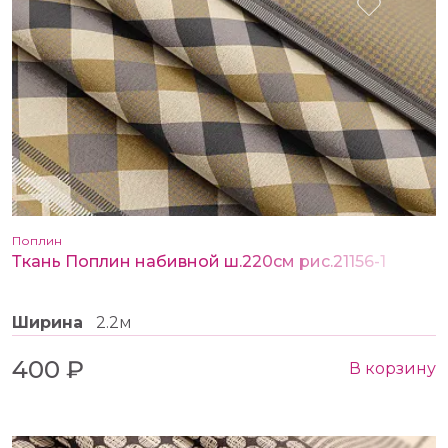
Поплин
Ткань Поплин набивной ш.220см рис.21156-1
Ширина
2.2м
400 ₽
В корзину