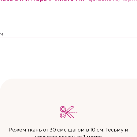
6м
Режем ткань от 30 смс шагом в 10 см. Тесьму и