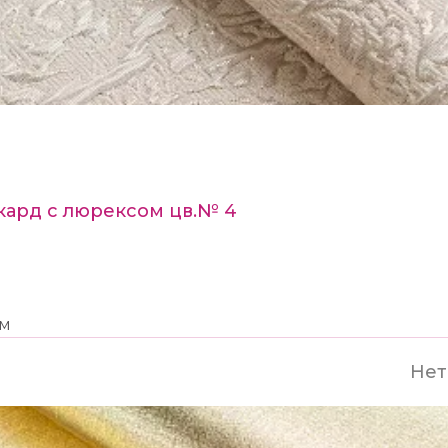
кард с люрексом цв.№ 4
5м
Нет