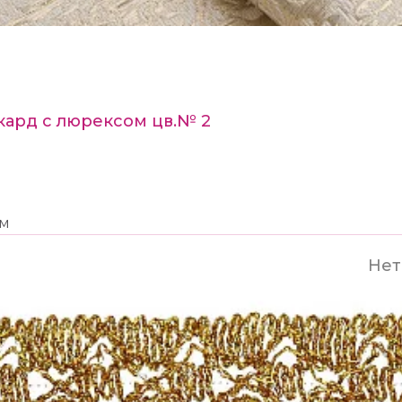
кард с люрексом цв.№ 2
5м
Нет