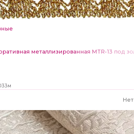
вные
оративная металлизированная MTR-13 под зо
033м
Нет