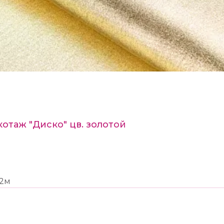
котаж "Диско" цв. золотой
52м