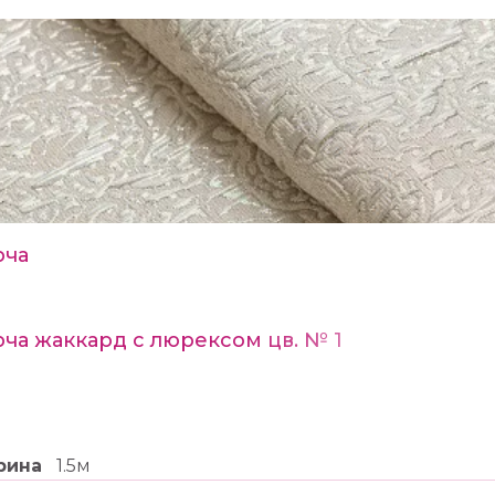
рча
ча жаккард с люрексом цв. № 1
рина
1.5м