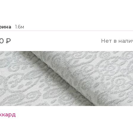
рина
1.6м
0 ₽
Нет в нал
ккард