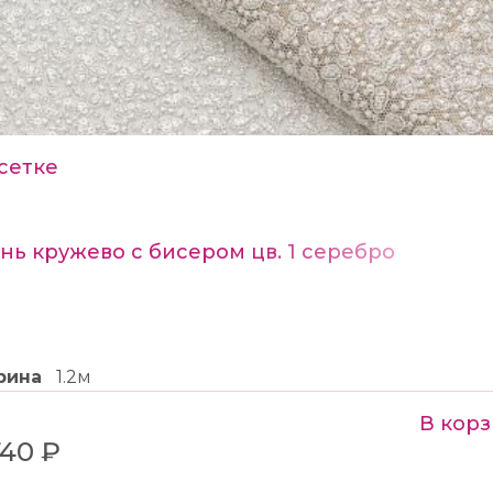
сетке
нь кружево с бисером цв. 1 серебро
рина
1.2м
В корз
740 ₽