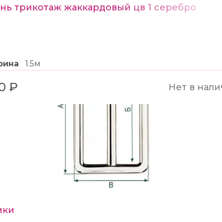
нь трикотаж жаккардовый цв 1 серебро
рина
1.5м
0 ₽
Нет в нал
мки