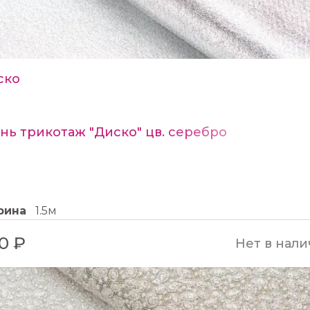
ско
нь трикотаж "Диско" цв. серебро
рина
1.5м
0 ₽
Нет в нал