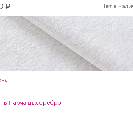
0 ₽
Нет в нал
рча
нь Парча цв.серебро