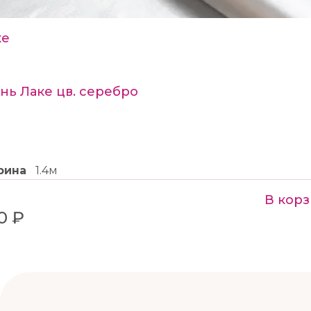
ке
нь Лаке цв. серебро
рина
1.4м
В корз
0 ₽