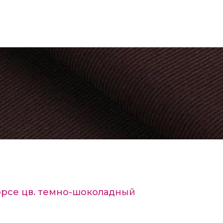
орсе цв. темно-шоколадный