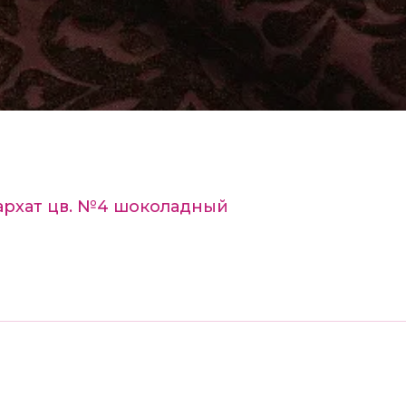
архат цв. №4 шоколадный