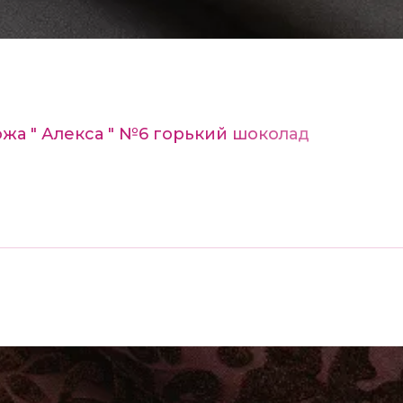
ожа " Алекса " №6 горький шоколад
м