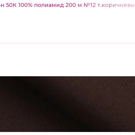
н 50К 100% полиамид 200 м №12 т.коричнев