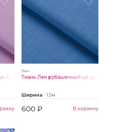
Лен
Ткань Лен рубашечный цв. лавандовый
Ткань Лен рубашечный цв. джинсовый
Ширина
1.5м
600 ₽
орзину
В корзину