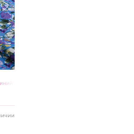
синий
аличии