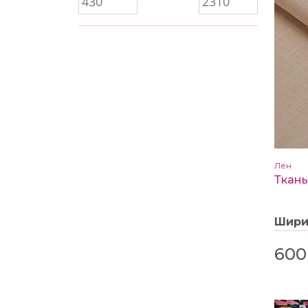
Лен
Шир
600