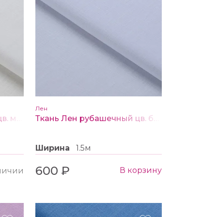
Лен
Ткань Лен рубашечный цв. молочный
Ткань Лен рубашечный цв. белый
Ширина
1.5м
600 ₽
В корзину
аличии