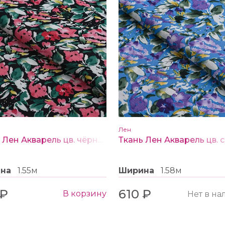
Лен
Ткань Лен Акварель цв. чёрный
Ткань Лен Акварель цв. 
ина
1.55м
Ширина
1.58м
 ₽
610 ₽
В корзину
Нет в н