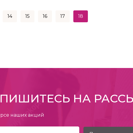
14
15
16
17
18
ПИШИТЕСЬ НА РАСС
урсе наших акций