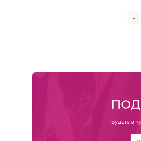
«
ПОД
Будьте в к