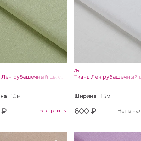
Лен
Ткань Лен рубашечный цв. салатовый
ина
1.5м
Ширина
1.5м
 ₽
600 ₽
В корзину
Нет в н