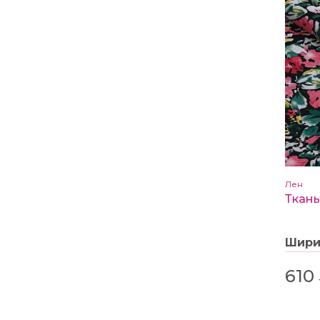
Лен
Шир
610