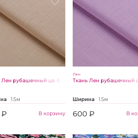
Лен
Ткань Лен рубашечный цв. бежевый
ина
1.5м
Ширина
1.5м
 ₽
600 ₽
В корзину
В к