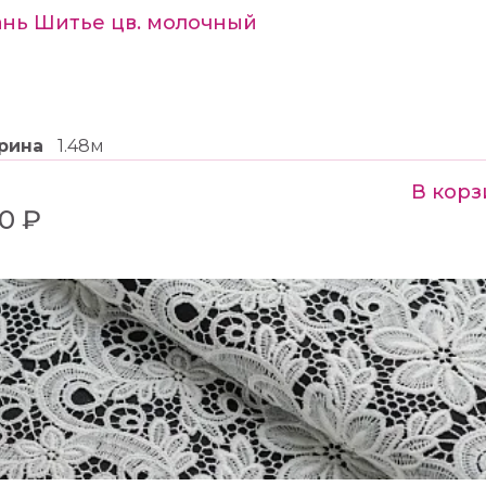
ань Шитье цв. молочный
рина
1.48м
В корз
0 ₽