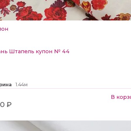
пон
ань Штапель купон № 44
рина
1.44м
В корз
0 ₽