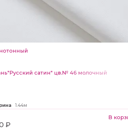
нотонный
ань"Русский сатин" цв.№ 46 молочный
рина
1.44м
В корз
0 ₽