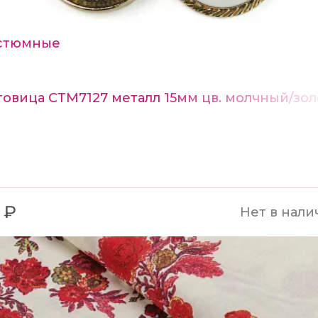
стюмные
говица СТМ7127 металл 15мм цв. молчный/зол
 ₽
Нет в нали