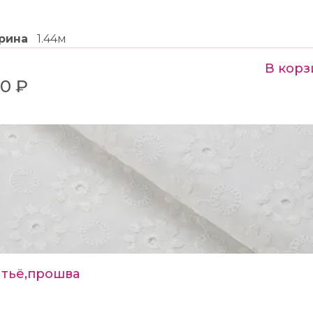
рина
1.44м
В корз
0 ₽
тьё,прошва