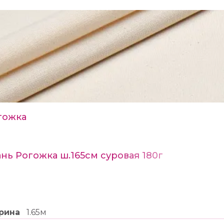
гожка
нь Рогожка ш.165см суровая 180г
рина
1.65м