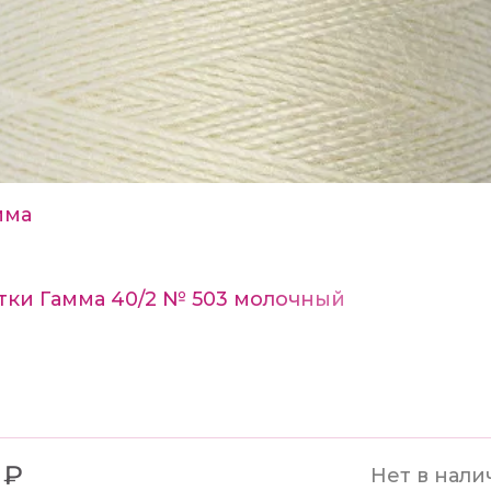
мма
тки Гамма 40/2 № 503 молочный
 ₽
Нет в нали