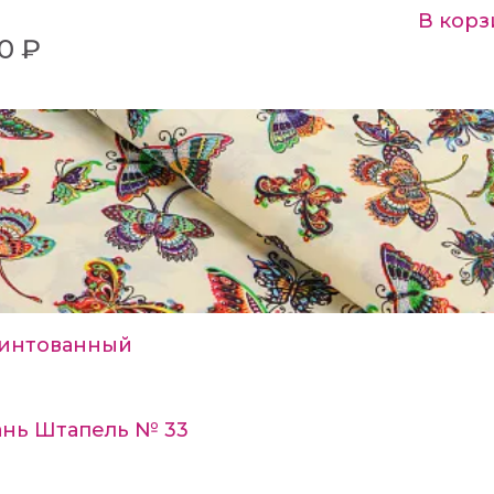
В корз
0 ₽
интованный
ань Штапель № 33