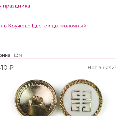
я праздника
ань Кружево Цветок цв. молочный
рина
1.3м
310 ₽
Нет в нали