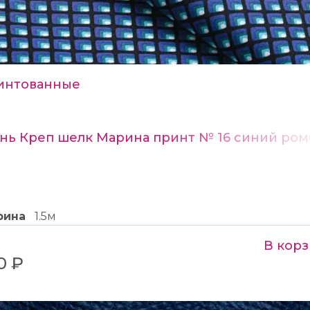
интованные
нь Креп шелк Марина принт № 16 синий ро
рина
1.5м
В кор
0 ₽