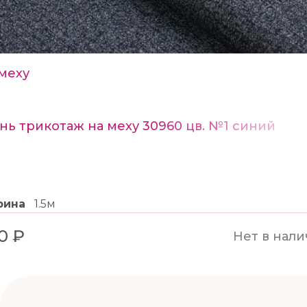
меху
нь трикотаж на меху 30960 цв. №1 синий
рина
1.5м
0 ₽
Нет в нал