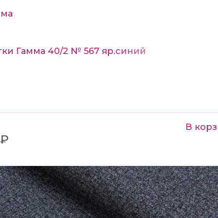
мма
ки Гамма 40/2 № 567 яр.синий
В кор
 ₽