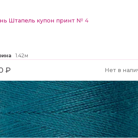
нь Штапель купон принт № 4
рина
1.42м
0 ₽
Нет в нал