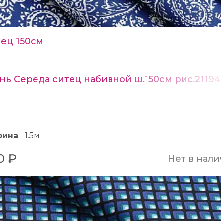
ец 150см
нь Середа ситец набивной ш.150см рис.21194
рина
1.5м
0 ₽
Нет в нал