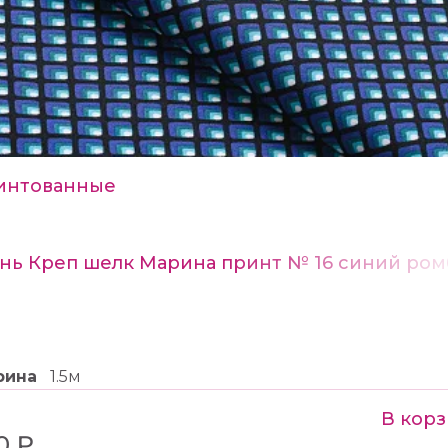
интованные
нь Креп шелк Марина принт № 16 синий ро
рина
1.5м
В кор
0 ₽