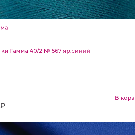
мма
ки Гамма 40/2 № 567 яр.синий
В кор
 ₽