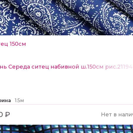
ец 150см
нь Середа ситец набивной ш.150см рис.21194
рина
1.5м
0 ₽
Нет в нал