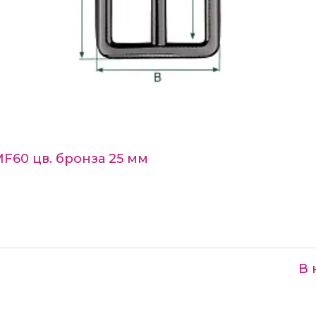
F60 цв. бронза 25 мм
В 