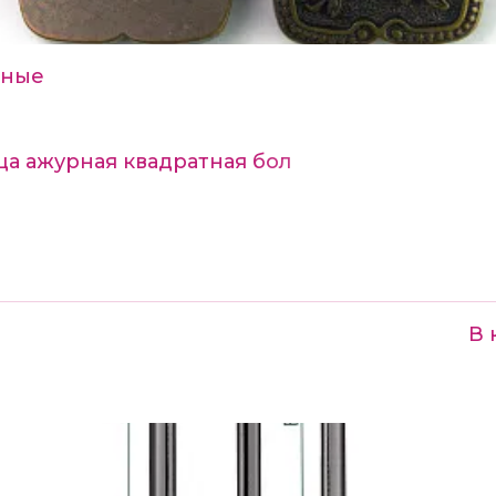
мные
ца ажурная квадратная бол
В 