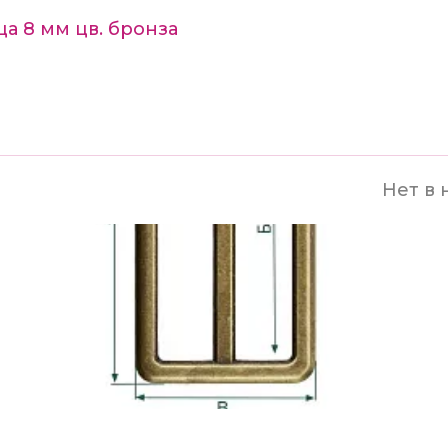
а 8 мм цв. бронза
Нет в 