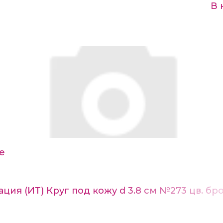
В 
е
ция (ИТ) Круг под кожу d 3.8 см №273 цв. б