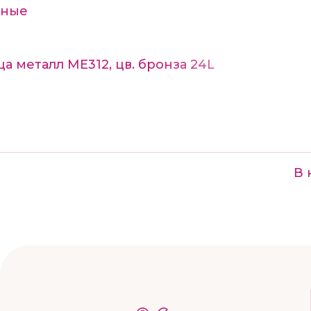
мные
а металл ME312, цв. бронза 24L
В 