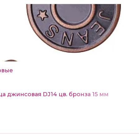
овые
а джинсовая DJ14 цв. бронза 15 мм