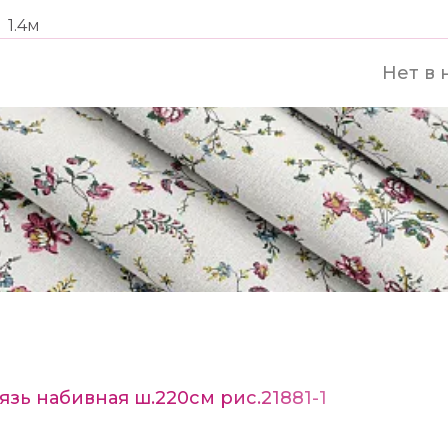
1.4м
Нет в 
язь набивная ш.220см рис.21881-1