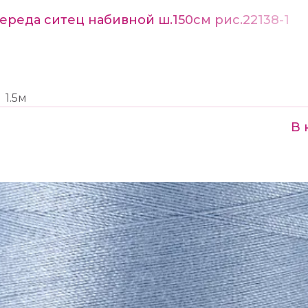
ереда ситец набивной ш.150см рис.22138-1
1.5м
В 