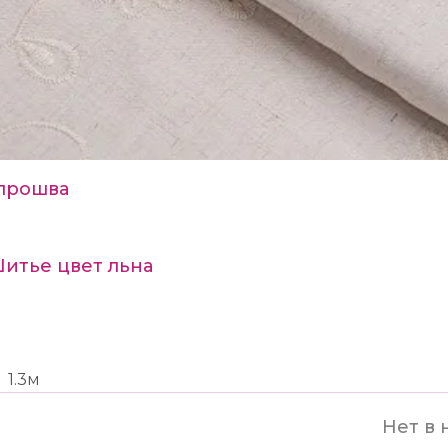
прошва
Шитье цвет льна
1.3м
Нет в 