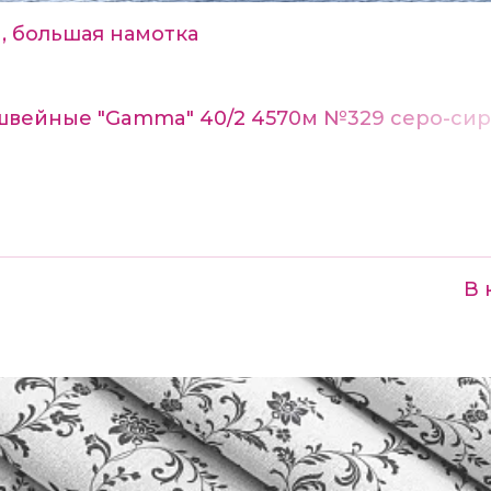
, большая намотка
швейные "Gamma" 40/2 4570м №329 серо-си
В 