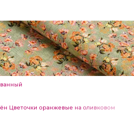
ванный
Лён Цветочки оранжевые на оливковом