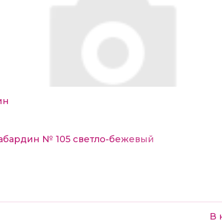
ин
Габардин № 105 светло-бежевый
В 