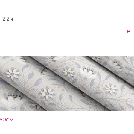
2.2м
В 
150см