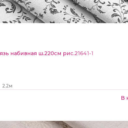
язь набивная ш.220см рис.21641-1
2.2м
В 