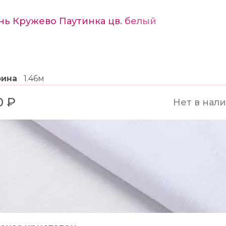
нь Кружево Паутинка цв. белый
рина
1.46м
0 ₽
Нет в нал