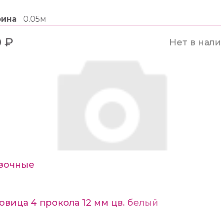
рина
0.05м
0 ₽
Нет в нал
зочные
овица 4 прокола 12 мм цв. белый