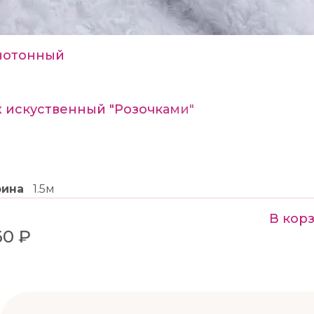
нотонный
 искуственный "Розочками"
рина
1.5м
В кор
60 ₽