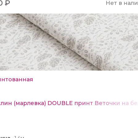
0 ₽
Нет в нал
нтованная
лин (марлевка) DOUBLE принт Веточки на б