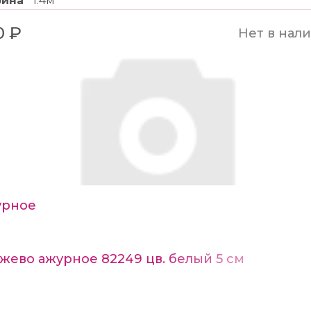
рина
1.4м
0 ₽
Нет в нал
урное
жево ажурное 82249 цв. белый 5 см