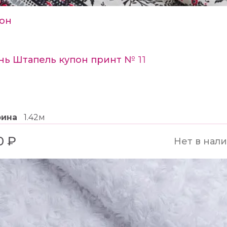
он
нь Штапель купон принт № 11
рина
1.42м
0 ₽
Нет в нал