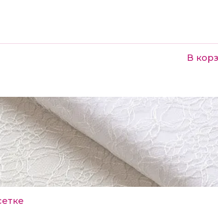
В кор
₽
сетке