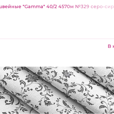
швейные "Gamma" 40/2 4570м №329 серо-си
В 