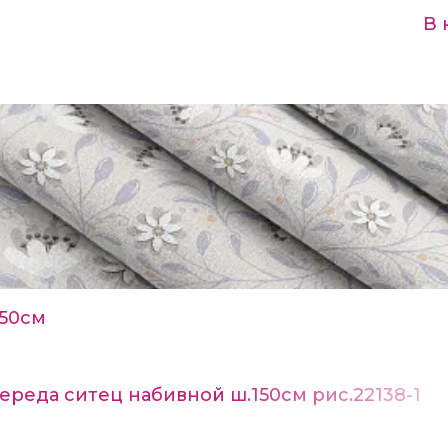
В 
150см
ереда ситец набивной ш.150см рис.22138-1