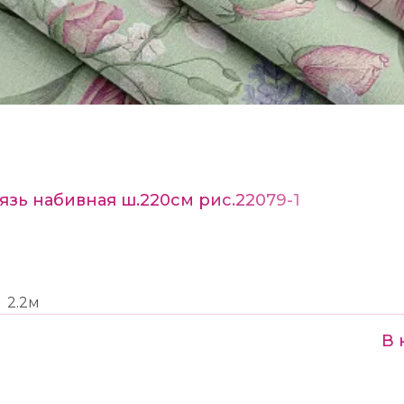
язь набивная ш.220см рис.22079-1
2.2м
В 