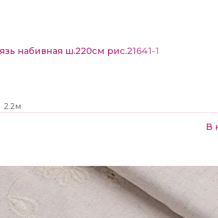
язь набивная ш.220см рис.21641-1
2.2м
В 