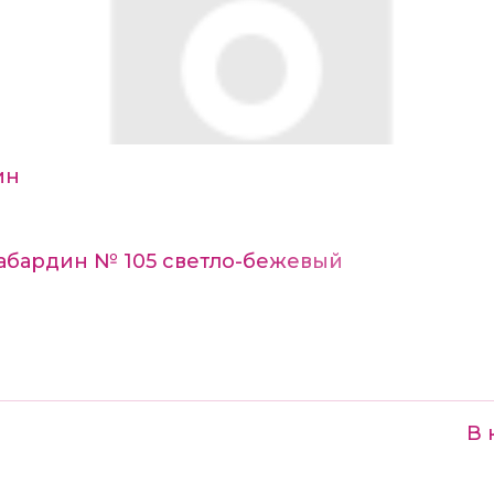
ин
Габардин № 105 светло-бежевый
В 