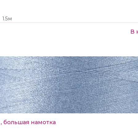
1.5м
В 
, большая намотка