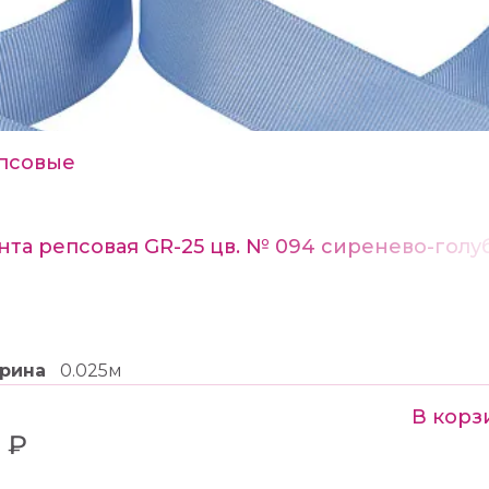
псовые
нта репсовая GR-25 цв. № 094 сиренево-голу
рина
0.025м
В корз
 ₽