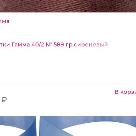
мма
тки Гамма 40/2 № 589 гр.сиреневый
В корз
 ₽