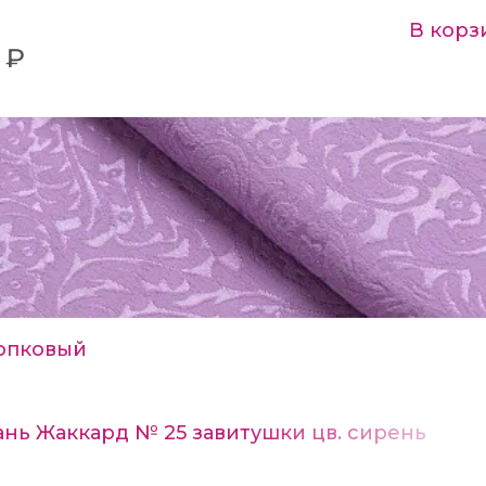
В корз
 ₽
опковый
ань Жаккард № 25 завитушки цв. сирень