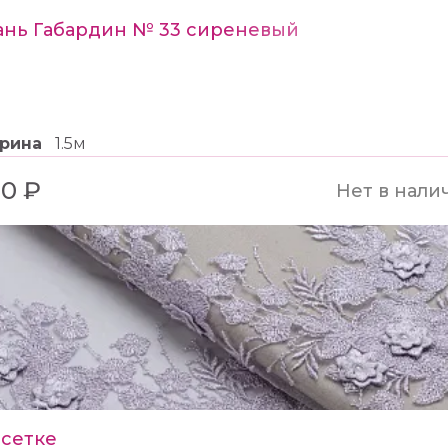
ань Габардин № 33 сиреневый
рина
1.5м
0 ₽
Нет в нали
 сетке