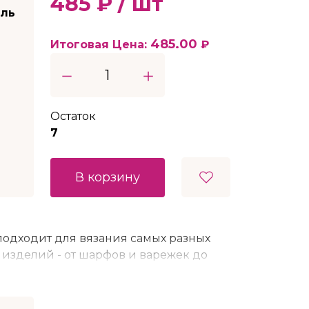
485 ₽ / шт
ель
485.00
Итоговая Цена:
₽
Остаток
7
В корзину
 подходит для вязания самых разных
изделий - от шарфов и варежек до
онная пряжа для вязания теплых и