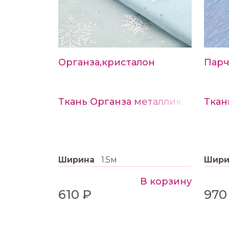
Органза,кристалон
Парч
Ткань Органза металлик цв. голубой
Ткан
Ширина
1.5м
Шир
В корзину
610 ₽
970