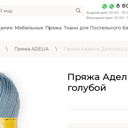
8 8
Будние дни: 10:00 - 19:0
Выходные дни: 10:00 -
делия
Мебельные
Пряжа
Ткани для Постельного бе
\
Пряжа ADELIA
\
Пряжа Аделия Джесика цв
Пряжа Адели
голубой