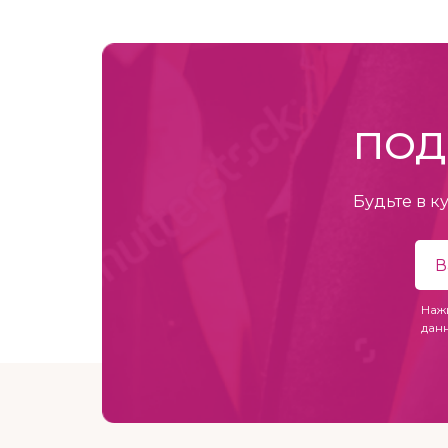
ПОД
Будьте в к
Наж
дан