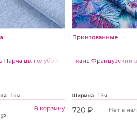
Рекомендуемый диаметр
а
Принтованные
ь Парча цв. голубой
ина
1.4м
Ширина
1.5м
В корзину
720 ₽
Нет в на
 ₽