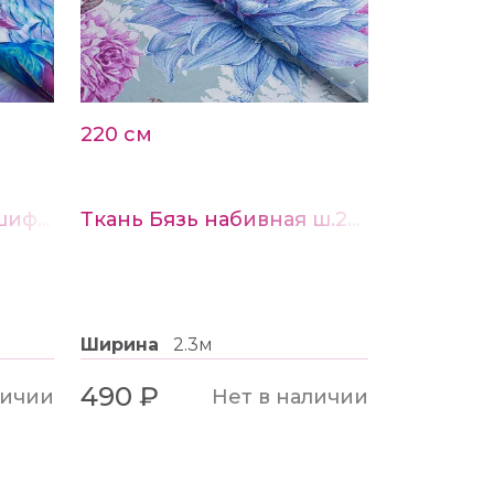
 спиц/крючка для пряжи - 2.5 мм
220 см
Ткань Французский шифон Пикассо принт № 139
Ткань Бязь набивная ш.220см рис. 21413-1
Ширина
2.3м
490 ₽
личии
Нет в наличии