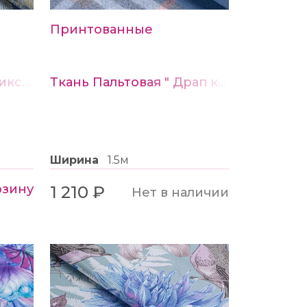
ia состав на этикетке соответствует
Принтованные
я
Парча жаккард с люриксом № 1 голубой
Ткань Пальтовая " Драп клетка Челси "
онные классические цвета - белый /
, бежевый и др.
рядов по 31 петле - лицевая гладь
Ширина
1.5м
рзину
1 210 ₽
Нет в наличии
 полиэстер