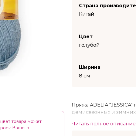
Страна производит
Китай
Цвет
голубой
Ширина
8 см
Пряжа ADELIA "JESSICA"
демисезонных и зимних 
свитеров и платьев.
цвет товара может
Читать полное описание
строек Вашего
Если вам нужна демисез