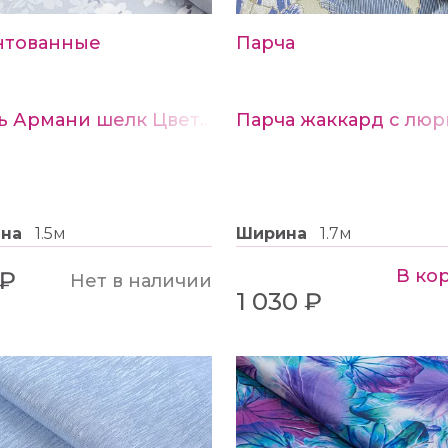
Во всех видах пряжи Adel
реальному.
нтованные
Парча
Тип пряжи: Классическа
Ткань Армани шелк Цветы на серо-голубом
Цветовая палитра: однот
черный, красный, серый
В полотне 10х10 см - 38 
ина
1.5м
Ширина
1.7м
Толщина нити: средняя
В ко
 ₽
Нет в наличии
1 030 ₽
Длина нити: 260 м
Вес: 100 г
Состав: 67% шерсть, 33%