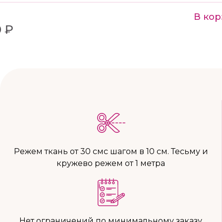
В кор
 ₽
Режем ткань от 30 смс шагом в 10 см. Тесьму и
кружево режем от 1 метра
Нет ограничений по минимальному заказу