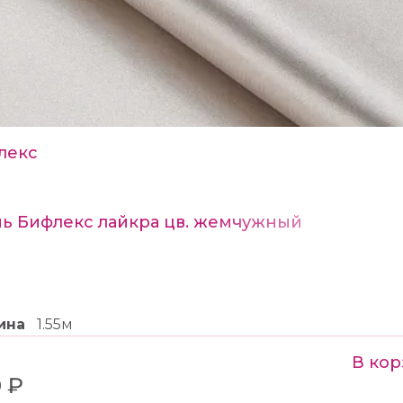
лекс
нь Бифлекс лайкра цв. жемчужный
ина
1.55м
В кор
 ₽