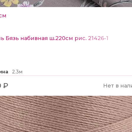
см
ь Бязь набивная ш.220см рис. 21426-1
ина
2.3м
 ₽
Нет в нал