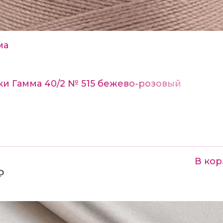
ма
ки Гамма 40/2 № 515 бежево-розовый
В кор
₽