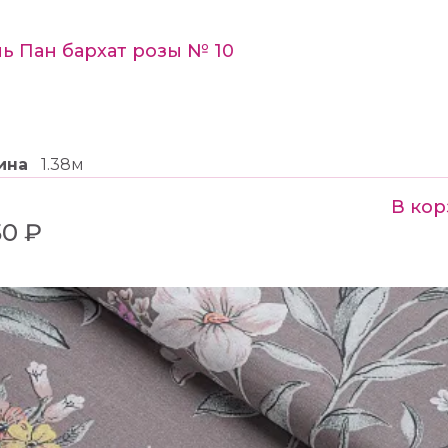
ь Пан бархат розы № 10
ина
1.38м
В кор
50 ₽