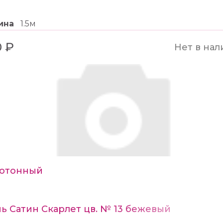
ина
1.5м
 ₽
Нет в нал
отонный
ь Сатин Скарлет цв. № 13 бежевый