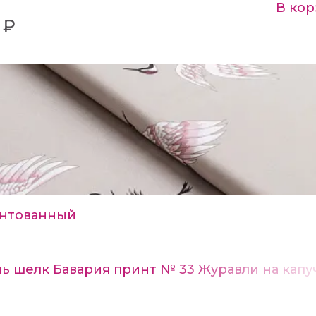
В кор
 ₽
нтованный
нь шелк Бавария принт № 33 Журавли на капу