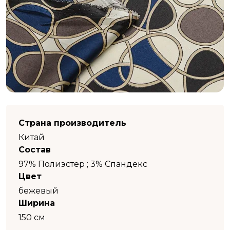
Страна производитель
Китай
Состав
97% Полиэстер ; 3% Спандекс
Цвет
бежевый
Ширина
150 см