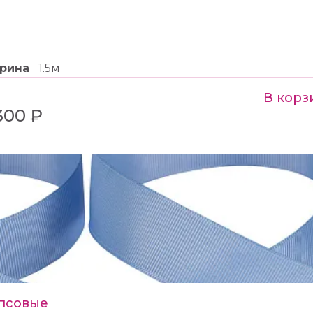
рина
1.5м
В корз
300 ₽
псовые