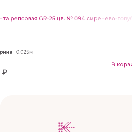
нта репсовая GR-25 цв. № 094 сиренево-голу
рина
0.025м
В корз
 ₽