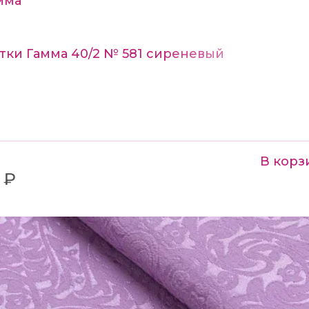
мма
тки Гамма 40/2 № 581 сиреневый
В корз
 ₽