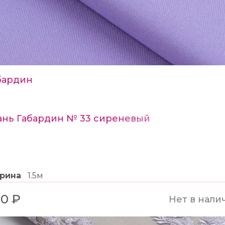
бардин
ань Габардин № 33 сиреневый
рина
1.5м
0 ₽
Нет в нали