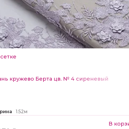
 сетке
ань кружево Берта цв. № 4 сиреневый
рина
1.52м
В корз