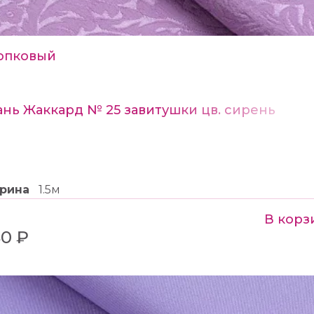
опковый
ань Жаккард № 25 завитушки цв. сирень
рина
1.5м
В корз
0 ₽