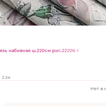
язь набивная ш.220см рис.22206-1
2.2м
Нет в 