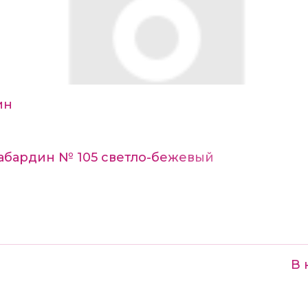
ин
Габардин № 105 светло-бежевый
В 