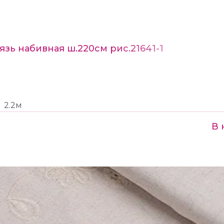
язь набивная ш.220см рис.21641-1
2.2м
В 