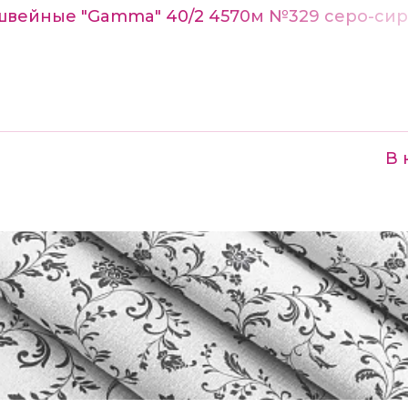
швейные "Gamma" 40/2 4570м №329 серо-си
В 