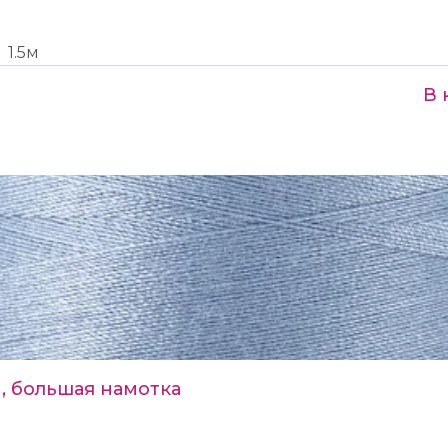
1.5м
В 
, большая намотка