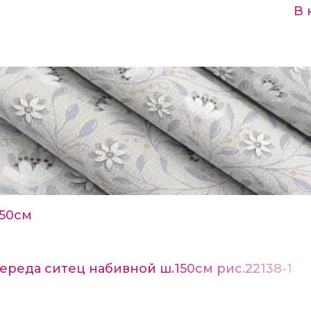
В 
150см
ереда ситец набивной ш.150см рис.22138-1