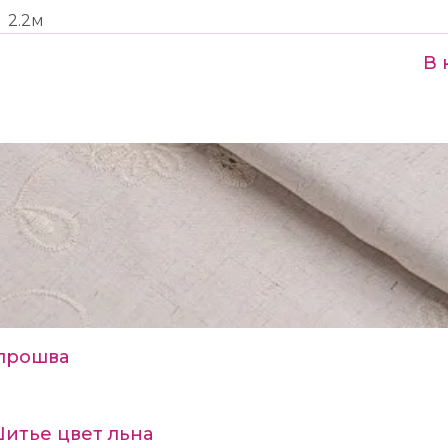
2.2м
В 
прошва
Шитье цвет льна