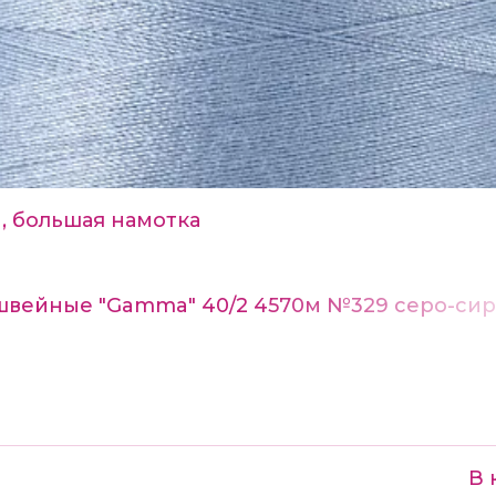
, большая намотка
швейные "Gamma" 40/2 4570м №329 серо-си
В 