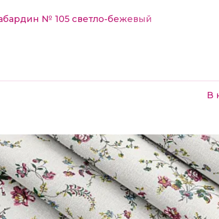
Габардин № 105 светло-бежевый
В 