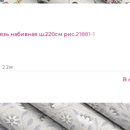
язь набивная ш.220см рис.21881-1
2.2м
В 