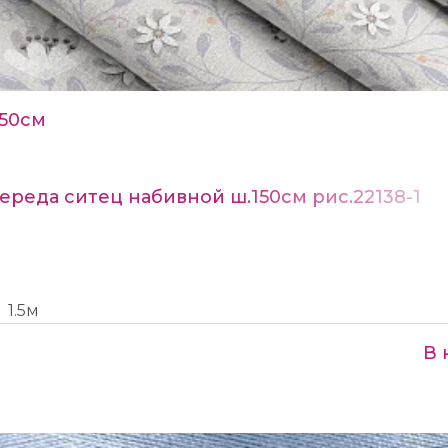
150см
ереда ситец набивной ш.150см рис.22138-1
1.5м
В 