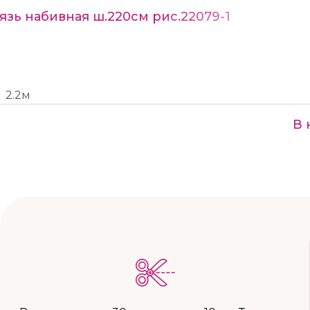
язь набивная ш.220см рис.22079-1
2.2м
В 