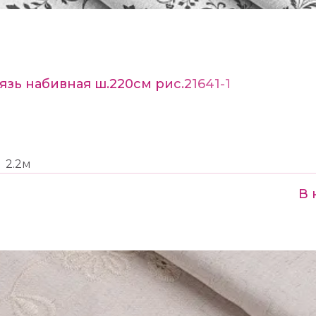
язь набивная ш.220см рис.21641-1
2.2м
В 