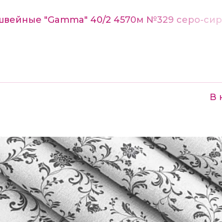
швейные "Gamma" 40/2 4570м №329 серо-си
В 