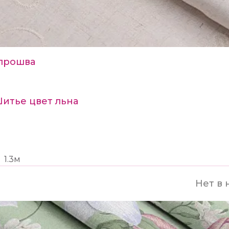
прошва
Шитье цвет льна
1.3м
Нет в 