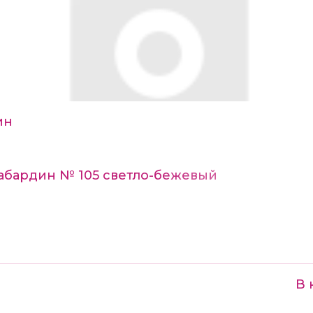
ин
Габардин № 105 светло-бежевый
В 