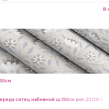
В 
150см
ереда ситец набивной ш.150см рис.22138-1