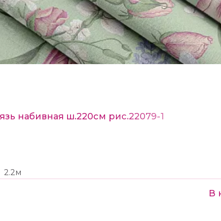
язь набивная ш.220см рис.22079-1
2.2м
В 