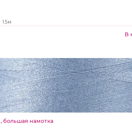
1.5м
В 
, большая намотка