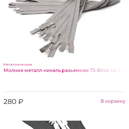
Металлические
Молния металл-никель.разьемная Т5-80см цв.340 св.серый (2 замка)
280 ₽
В корзину