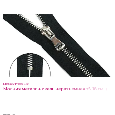
Металлические
Молния металл-никель неразъемная т5, 18 см цв.580 черный