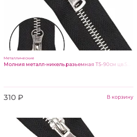
Металлические
Молния металл-никель.разьемная Т5-90см цв.580 черный (2 замка)
310 ₽
В корзину