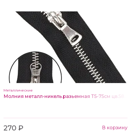
Металлические
Молния металл-никель.разьемная Т5-75см цв.580 черный (2 замка)
270 ₽
В корзину