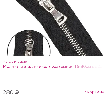
Металлические
Молния металл-никель.разьемная Т5-80см цв.233 т.синий (2 замка)
280 ₽
В корзину