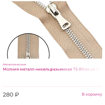
Металлические
Молния металл-никель.разьемная Т5-80см цв.128 бежево-серый (2 замка)
280 ₽
В корзину