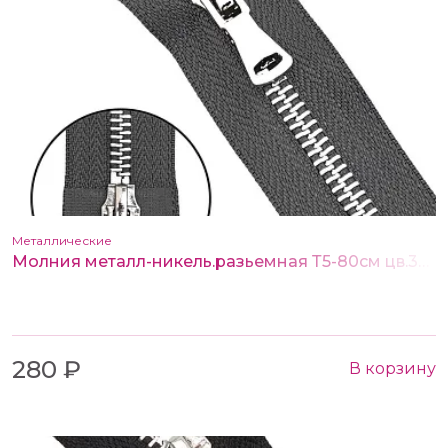
Металлические
Молния металл-никель.разьемная Т5-80см цв.301 т.серый (2 замка)
280 ₽
В корзину