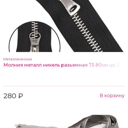
Металлические
Молния металл никель разьемная Т5 80см цв. 580 черный (2 замка)
280 ₽
В корзину