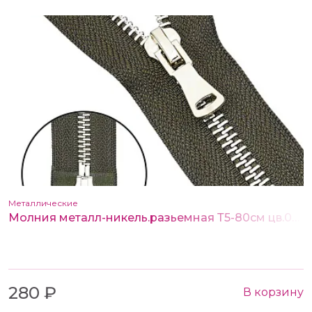
Металлические
Молния металл-никель.разьемная Т5-80см цв.078 хаки (2 замка)
280 ₽
В корзину