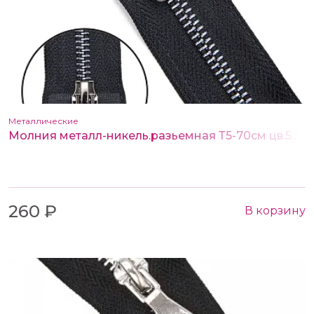
Металлические
Молния металл-никель.разьемная Т5-70см цв.580 черный (2 замка)
260 ₽
В корзину