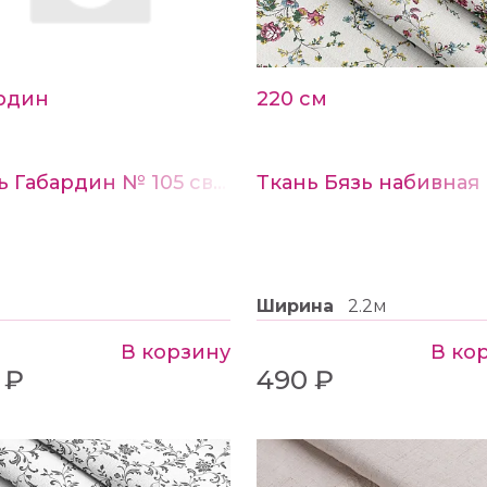
рдин
220 см
Ткань Габардин № 105 светло-бежевый
Ширина
2.2м
В корзину
В ко
 ₽
490 ₽