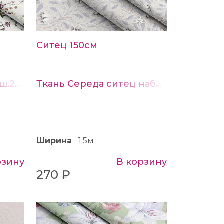
Ситец 150см
Ткань Бязь набивная ш.220см рис.21881-1
Ткань Середа ситец набивной ш.150см рис.22138-1
Ширина
1.5м
рзину
В корзину
270 ₽