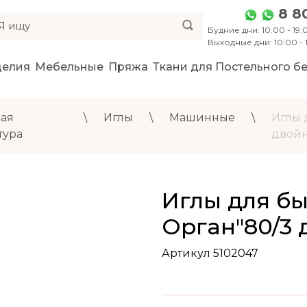
8 8
Будние дни: 10:00 - 19:0
Выходные дни: 10:00 -
делия
Мебельные
Пряжа
Ткани для Постельного бе
ая
\
Иглы
\
Машинные
\
Иглы 
тура
двой
Иглы для бы
Орган"80/3
Артикул 5102047