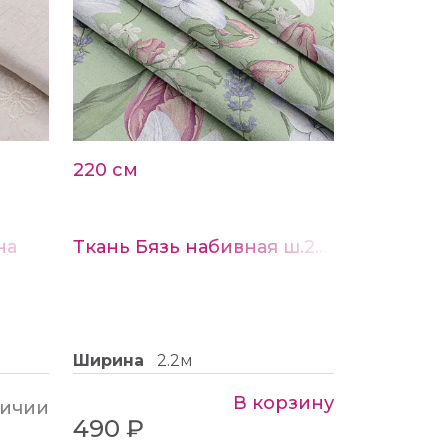
220 см
на
Ткань Бязь набивная ш.220см рис.22079-1
Ширина
2.2м
В корзину
личии
490 ₽