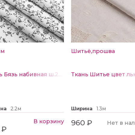
см
Шитьё,прошва
Ткань Бязь набивная ш.220см рис.21641-1
Ткань Шитье цвет ль
ина
2.2м
Ширина
1.3м
В корзину
960 ₽
Нет в на
 ₽