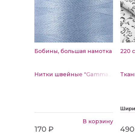
Бобины, большая намотка
220 
Нитки швейные "Gamma" 40/2 4570м №329 серо-сиреневый
Шир
В корзину
170 ₽
490