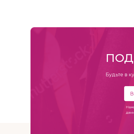
ПОД
Будьте в к
Наж
дан