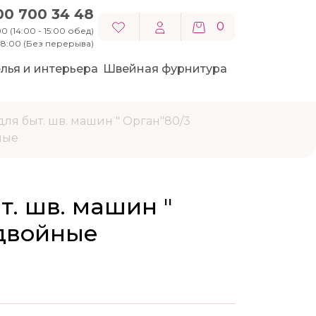
00 700 34 48
0
0 (14:00 - 15:00 обед)
 18:00 (Без перерыва)
лья и интерьера
Швейная фурнитура
для быт. шв. машин " Орган"80/3
ные
т. шв. машин "
 двойные