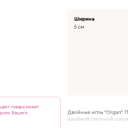
Ширина
5 см
цвет товара может
Двойные иглы "Organ". 
строек Вашего
двойной строчкой шири
декоративных швов, скл