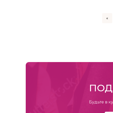
«
ПОД
Будьте в к