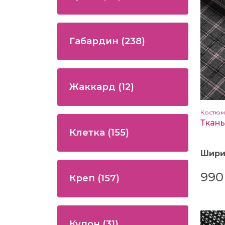
Габардин
(238)
Жаккард
(12)
Костю
Клетка
(155)
Шир
990
Креп
(157)
Купон
(31)