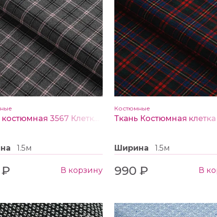
мные
Костюмные
Ткань костюмная 3567 Клетка цв. серый/розовый
ина
1.5м
Ширина
1.5м
 ₽
990 ₽
В корзину
В к