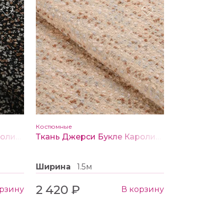
Костюмные
Ткань Джерси Букле Каролина 3748 цв. белый на черном
Ткань Джерси Букле Каролина 3748 цв. коричнево-бежевый на молочном
Ширина
1.5м
2 420 ₽
орзину
В корзину