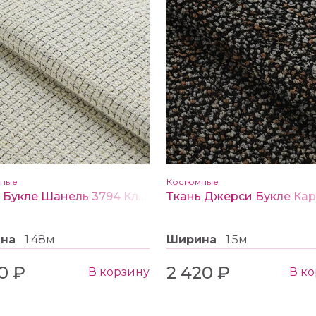
мные
Костюмные
Ткань Букле Шанель 3794 Клетка цв. белый/черный
ина
1.48м
Ширина
1.5м
0 ₽
2 420 ₽
В корзину
В к