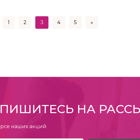
1
2
3
4
5
»
ПИШИТЕСЬ НА РАСС
урсе наших акций