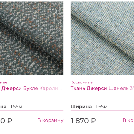
мные
Костюмные
Ткань Джерси Букле Каролина 3748 цв. серо-зеленое
ина
1.55м
Ширина
1.65м
20 ₽
1 870 ₽
В корзину
В к