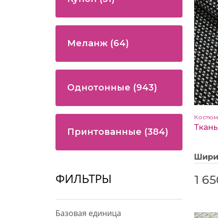
Меланж
(64)
Однотонные
(943)
Костю
Принтованные
(384)
Шир
ФИЛЬТРЫ
1 65
Базовая единица