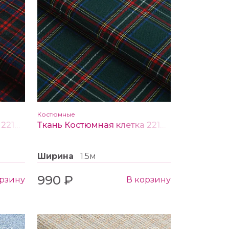
Костюмные
Ткань Костюмная клетка 2210 цв. синий/красный
Ткань Костюмная клетка 2210 цв. зеленый/красный
Ширина
1.5м
990 ₽
орзину
В корзину