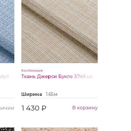
Костюмные
Ткань Шанель 3799 цв. голубой
Ткань Джерси Букле 3749 цв. бежевый
Ширина
1.65м
1 430 ₽
В корзину
аличии