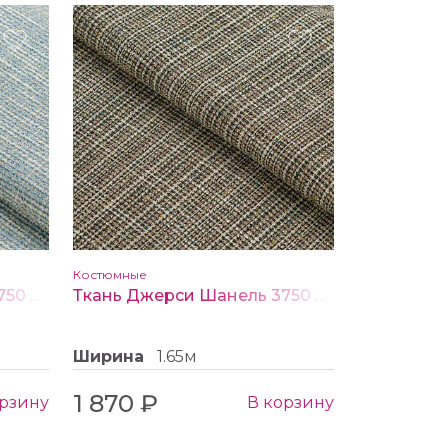
Костюмные
Ткань Джерси Шанель 3750 цв. голубой
Ткань Джерси Шанель 3750 цв. серый
Ширина
1.65м
1 870 ₽
орзину
В корзину