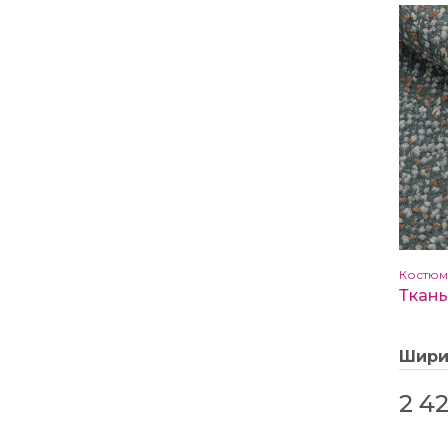
Костю
Шир
2 4