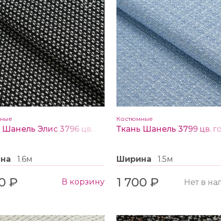
мные
Костюмные
Ткань Шанель Элис 3796 цв. черно-белый
ина
1.6м
Ширина
1.5м
0 ₽
1 700 ₽
В корзину
Нет в н