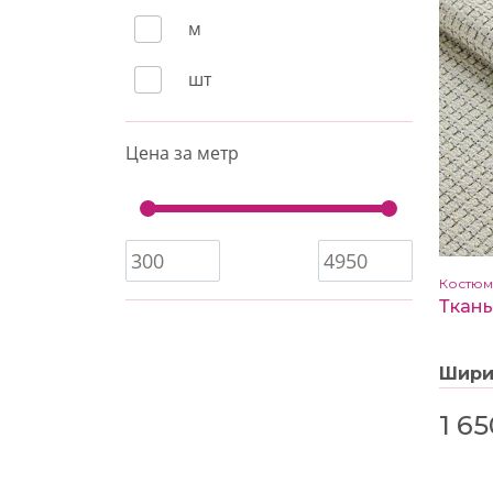
м
шт
Цена за метр
Костю
Шир
1 65