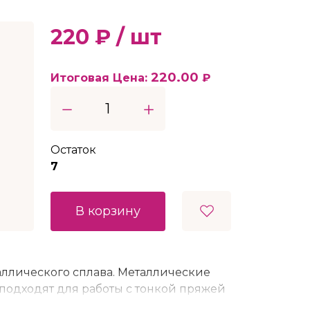
220 ₽ / шт
220.00
Итоговая Цена:
₽
Остаток
7
В корзину
ллического сплава. Металлические
 подходят для работы с тонкой пряжей
немерсеризованного хлопка,