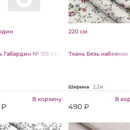
рдин
220 см
Ткань Габардин № 105 светло-бежевый
Ширина
2.2м
В корзину
В ко
 ₽
490 ₽