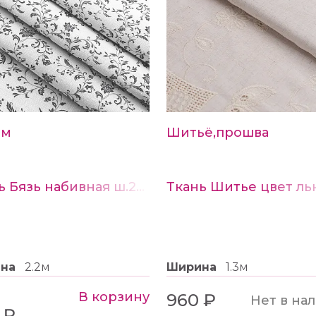
см
Шитьё,прошва
Ткань Бязь набивная ш.220см рис.21641-1
Ткань Шитье цвет ль
ина
2.2м
Ширина
1.3м
В корзину
960 ₽
Нет в на
 ₽