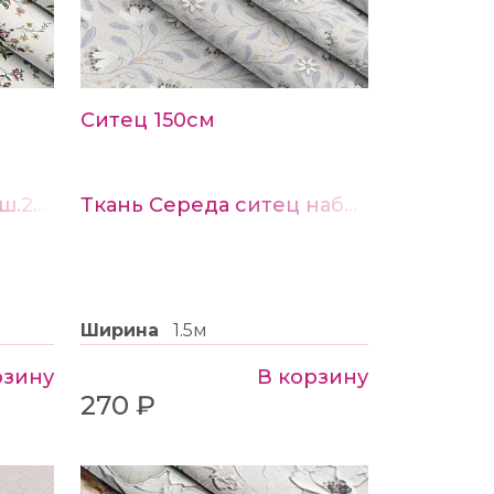
Ситец 150см
Ткань Бязь набивная ш.220см рис.21881-1
Ткань Середа ситец набивной ш.150см рис.22138-1
Ширина
1.5м
рзину
В корзину
270 ₽