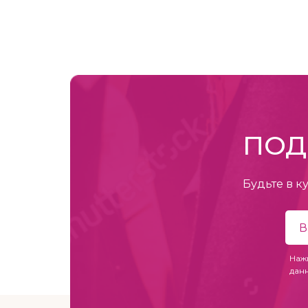
ПОД
Будьте в к
Наж
дан