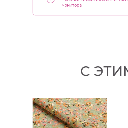
монитора
С ЭТ