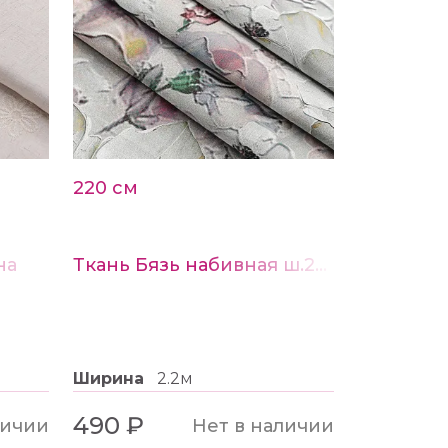
220 см
на
Ткань Бязь набивная ш.220см рис.22206-1
Ширина
2.2м
490 ₽
личии
Нет в наличии