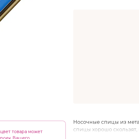
Носочные спицы из мета
спицы хорошо скользят,
цвет товара может
– грубой шерстяной, из 
строек Вашего