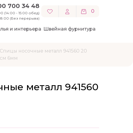
00 700 34 48
0
0 (14:00 - 15:00 обед)
 18:00 (Без перерыва)
лья и интерьера
Швейная фурнитура
Спицы носочные металл 941560 20
см 6мм
чные металл 941560