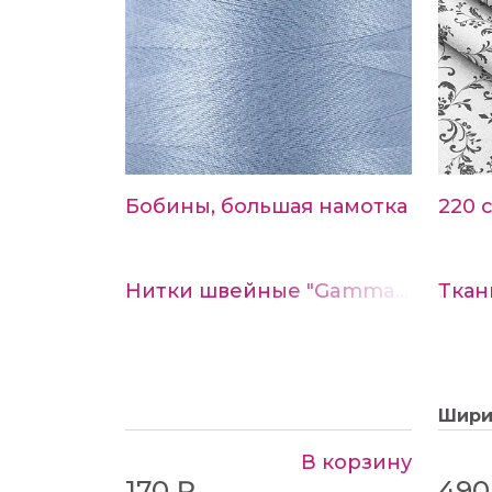
Бобины, большая намотка
220 
Нитки швейные "Gamma" 40/2 4570м №329 серо-сиреневый
Шир
В корзину
170 ₽
490