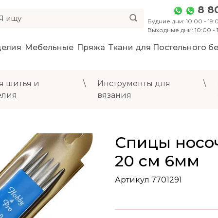
8 8
Будние дни: 10:00 - 19:0
Выходные дни: 10:00 -
делия
Мебельные
Пряжа
Ткани для Постельного бе
я шитья и
\
Инструменты для
\
елия
вязания
Спицы носо
20 см 6мм
Артикул 7701291