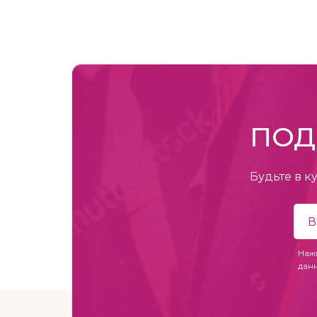
ПОД
Будьте в к
Наж
дан