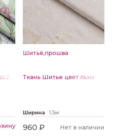
Шитьё,прошва
Ткань Бязь набивная ш.220см рис.22079-1
Ткань Шитье цвет льна
Ширина
1.3м
рзину
960 ₽
Нет в наличии