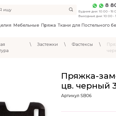
8 8
Будние дни: 10:00 - 19:0
Выходные дни: 10:00 -
делия
Мебельные
Пряжа
Ткани для Постельного бе
ая
\
Застежки
\
Фастексы
\
Пря
тура
чер
Пряжка-замо
цв. черный 
Артикул SB06