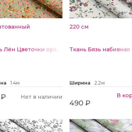
- Отличные пружинные с
прочность при динамиче
нтованный
220 см
- Высокая износоустойч
- Устойчивость к автомо
Ткань Лён Цветочки оранжевые на оливковом
органическим растворит
Обладает отличной стой
ина
1.4м
Ширина
2.2м
В ко
 ₽
Нет в наличии
490 ₽