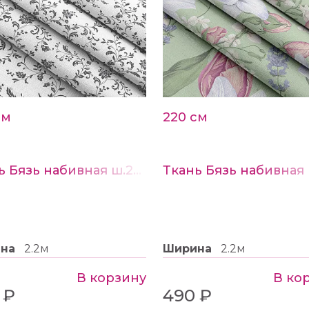
см
220 см
Ткань Бязь набивная ш.220см рис.21641-1
ина
2.2м
Ширина
2.2м
В корзину
В ко
 ₽
490 ₽