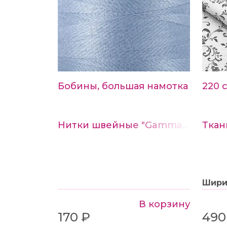
Бобины, большая намотка
220 
Нитки швейные "Gamma" 40/2 4570м №329 серо-сиреневый
Шир
В корзину
170 ₽
490