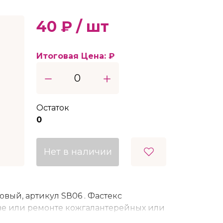
40 ₽ / шт
Итоговая Цена:
₽
Остаток
0
Нет в наличии
вый, артикул SВ06 . Фастекс
ве или ремонте кожгалантерейных или
, рюкзаков. Предназначен для