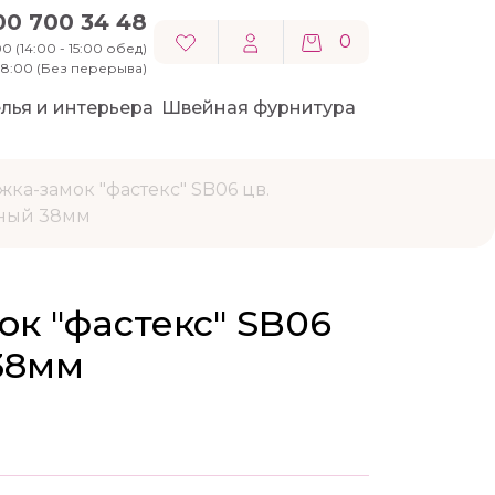
00 700 34 48
0
0 (14:00 - 15:00 обед)
 18:00 (Без перерыва)
лья и интерьера
Швейная фурнитура
жка-замок "фастекс" SB06 цв.
ный 38мм
к "фастекс" SB06
38мм