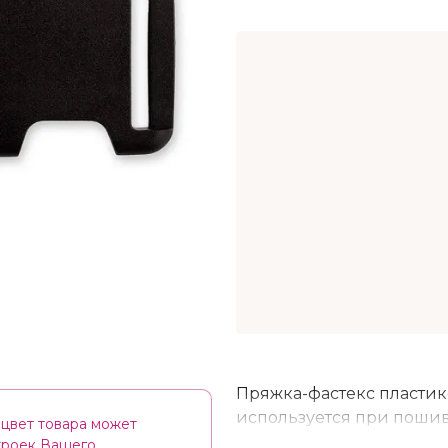
Пряжка-фастекс пластико
используется при поши
цвет товара может
швейных изделий, сумок
строек Вашего