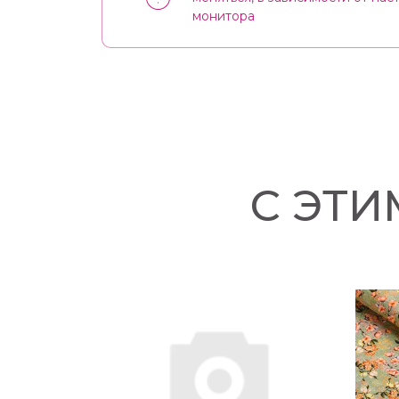
монитора
С ЭТ