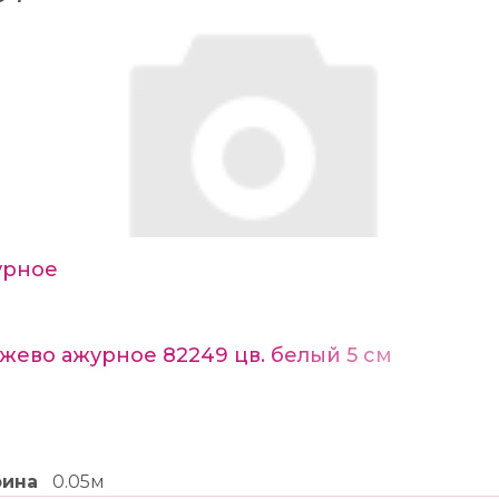
урное
жево ажурное 82249 цв. белый 5 см
рина
0.05м