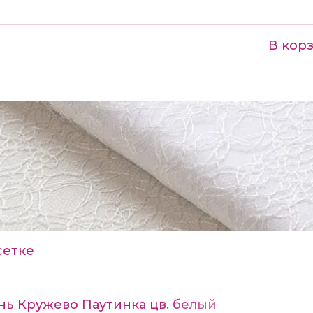
В кор
₽
сетке
нь Кружево Паутинка цв. белый