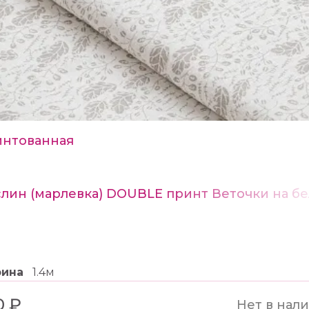
нтованная
лин (марлевка) DOUBLE принт Веточки на б
рина
1.4м
0 ₽
Нет в нал