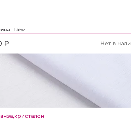
рина
1.46м
0 ₽
Нет в нал
анза,кристалон