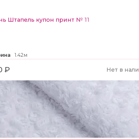
нь Штапель купон принт № 11
рина
1.42м
0 ₽
Нет в нал