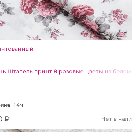
интованный
нь Штапель принт 8 розовые цветы на белом
рина
1.4м
0 ₽
Нет в нал