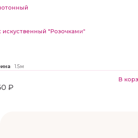
нотонный
 искуственный "Розочками"
рина
1.5м
В кор
60 ₽