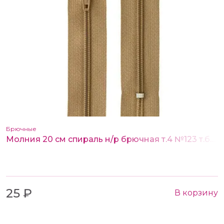
Брючные
Молния 20 см спираль н/р брючная т.4 №123 т.бежевый
25 ₽
В корзину