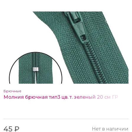
Брючные
Молния брючная тип3 цв. т. зеленый 20 см ГР
45 ₽
Нет в наличии