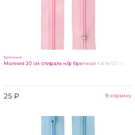
Брючные
Молния 20 см спираль н/р брючная т.4 №133 светло-розовый
25 ₽
В корзину