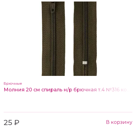
Брючные
Молния 20 см спираль н/р брючная т.4 №316 коричнев.хаки
25 ₽
В корзину