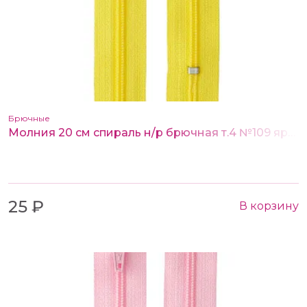
Брючные
Молния 20 см спираль н/р брючная т.4 №109 ярко-желтый
25 ₽
В корзину