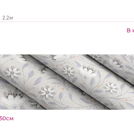
2.2м
В 
150см