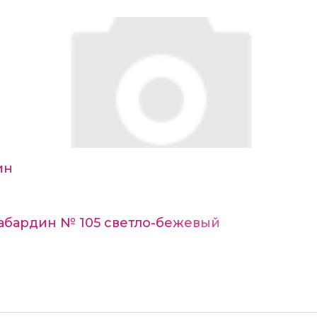
ин
Габардин № 105 светло-бежевый