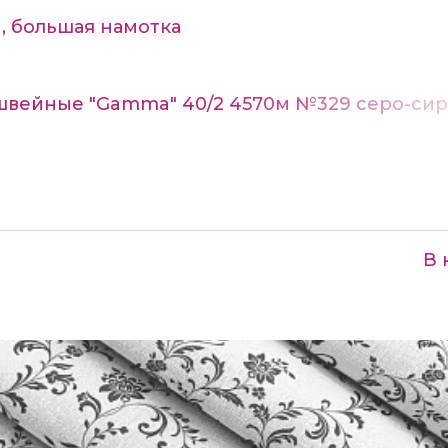
, большая намотка
швейные "Gamma" 40/2 4570м №329 серо-си
В 