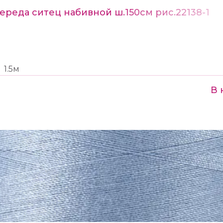
ереда ситец набивной ш.150см рис.22138-1
1.5м
В 