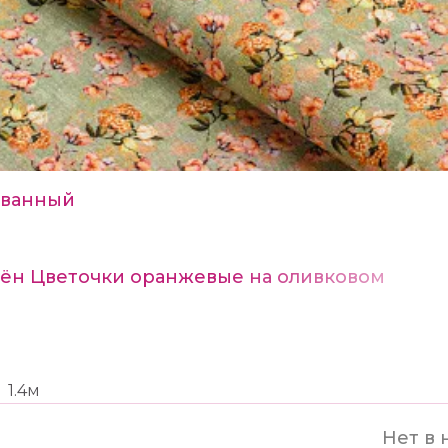
ванный
Лён Цветочки оранжевые на оливковом
1.4м
Нет в 