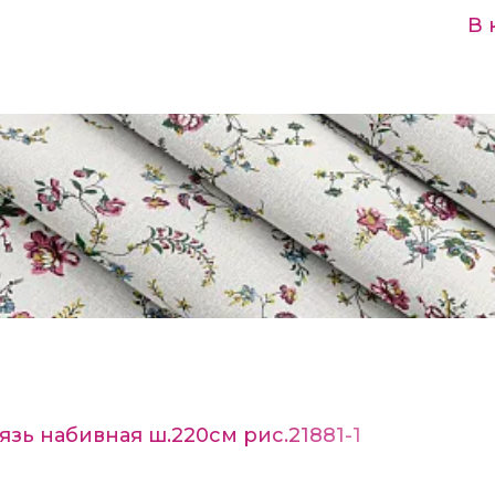
В 
язь набивная ш.220см рис.21881-1