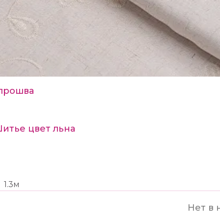
прошва
Шитье цвет льна
1.3м
Нет в 