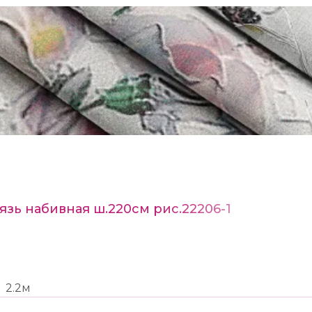
язь набивная ш.220см рис.22206-1
2.2м