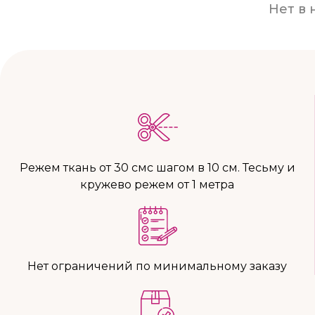
Нет в 
Режем ткань от 30 смс шагом в 10 см. Тесьму и
кружево режем от 1 метра
Нет ограничений по минимальному заказу