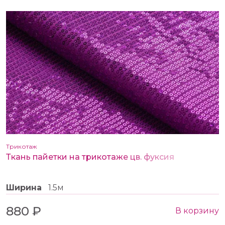
Трикотаж
Ткань пайетки на трикотаже цв. фуксия
Ширина
1.5м
880 ₽
В корзину